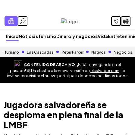
Inicio
Noticias
Turismo
Dinero y negocios
Vida
Entretenim
Turismo
Las Cascadas
Peter Parker
Nativos
Negocios
CONTENIDO DE ARCHIVO:
¡Estás navegando en el
pasado! 🚀 Da el salto a la nueva versión de
elsalvador.com
. Te
invitamos a visitar el nuevo portal país donde coincidimos todos.
Jugadora salvadoreña se
desploma en plena final de la
LMBF