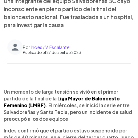
Una integrante del equipo Salvadoreñas BC cayó
inconsciente en pleno partido de la final del
baloncesto nacional. Fue trasladada a un hospital,
para investigar la causa
Por
Indes / V. Escalante
Publicado el 27 de abril de 2023
0:00
►
Escuchar artículo
Un momento de larga tensión se vivió en el primer
partido de la final de la L
iga Mayor de Baloncesto
Femenino (LMBF)
. El miércoles, se inició la serie entre
Salvadoreñas y Santa Tecla, pero un incidente de salud
preocupó a los dos equipos.
Indes confirmó que el partido estuvo suspendido por
más de 40 minutos, en el cierre del tercer cuarto, luego