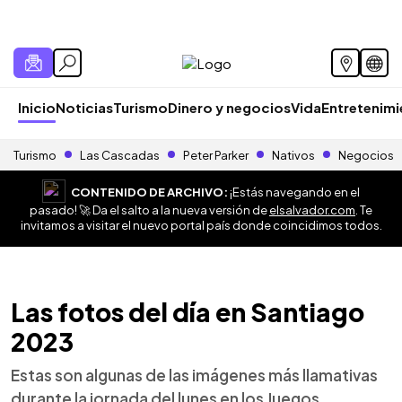
Inicio
Noticias
Turismo
Dinero y negocios
Vida
Entretenim
Turismo
Las Cascadas
Peter Parker
Nativos
Negocios
CONTENIDO DE ARCHIVO:
¡Estás navegando en el
pasado! 🚀 Da el salto a la nueva versión de
elsalvador.com
. Te
invitamos a visitar el nuevo portal país donde coincidimos todos.
Las fotos del día en Santiago
2023
Estas son algunas de las imágenes más llamativas
durante la jornada del lunes en los Juegos