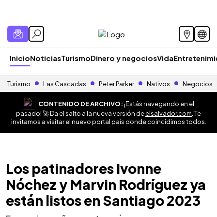
Inicio
Noticias
Turismo
Dinero y negocios
Vida
Entretenim
Turismo
Las Cascadas
Peter Parker
Nativos
Negocios
CONTENIDO DE ARCHIVO:
¡Estás navegando en el
pasado! 🚀 Da el salto a la nueva versión de
elsalvador.com
. Te
invitamos a visitar el nuevo portal país donde coincidimos todos.
Los patinadores Ivonne
Nóchez y Marvin Rodríguez ya
están listos en Santiago 2023