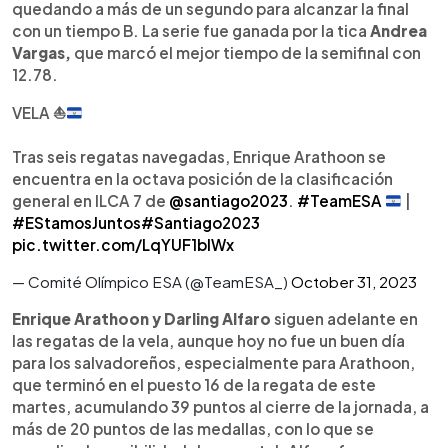
quedando a más de un segundo para alcanzar la final
con un tiempo B. La serie fue ganada por la tica
Andrea
Vargas,
que marcó el mejor tiempo de la semifinal con
12.78.
VELA
⛵️
Tras seis regatas navegadas, Enrique Arathoon se
encuentra en la octava posición de la clasificación
general en ILCA 7 de
@santiago2023
.
#TeamESA
|
#EStamosJuntos
#Santiago2023
pic.twitter.com/LqYUF1blWx
— Comité Olímpico ESA (@TeamESA_)
October 31, 2023
Enrique Arathoon y Darling Alfaro
siguen adelante en
las regatas de la vela, aunque hoy no fue un buen día
para los salvadoreños, especialmente para Arathoon,
que terminó en el puesto 16 de la regata de este
martes, acumulando 39 puntos al cierre de la jornada, a
más de 20 puntos de las medallas, con lo que se