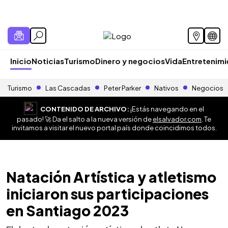
Inicio
Noticias
Turismo
Dinero y negocios
Vida
Entretenim
Turismo
Las Cascadas
Peter Parker
Nativos
Negocios
CONTENIDO DE ARCHIVO:
¡Estás navegando en el
pasado! 🚀 Da el salto a la nueva versión de
elsalvador.com
. Te
invitamos a visitar el nuevo portal país donde coincidimos todos.
Natación Artística y atletismo
iniciaron sus participaciones
en Santiago 2023