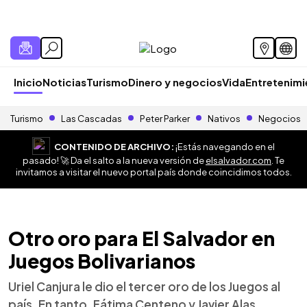
Inicio
Noticias
Turismo
Dinero y negocios
Vida
Entretenim
Turismo
Las Cascadas
Peter Parker
Nativos
Negocios
CONTENIDO DE ARCHIVO:
¡Estás navegando en el
pasado! 🚀 Da el salto a la nueva versión de
elsalvador.com
. Te
invitamos a visitar el nuevo portal país donde coincidimos todos.
Otro oro para El Salvador en
Juegos Bolivarianos
Uriel Canjura le dio el tercer oro de los Juegos al
país. En tanto, Fátima Centeno y Javier Alas