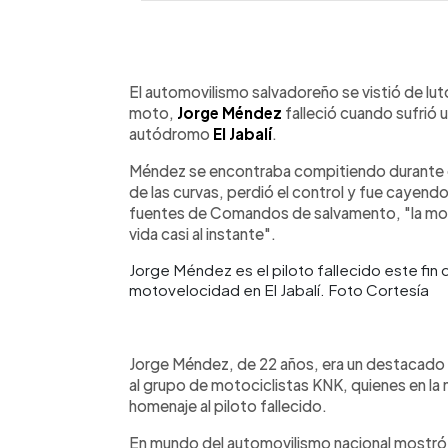
0:00
Facebook
Twitter
►
Escuchar artículo
El automovilismo salvadoreño se vistió de lu
moto,
Jorge Méndez
falleció cuando sufrió 
autódromo
El Jabalí
.
Méndez se encontraba compitiendo durante e
de las curvas, perdió el control y fue cayend
fuentes de Comandos de salvamento, "la moto
vida casi al instante".
Jorge Méndez es el piloto fallecido este fi
motovelocidad en El Jabalí. Foto Cortesía
Jorge Méndez, de 22 años, era un destacado 
al grupo de motociclistas KNK, quienes en la
homenaje al piloto fallecido.
En mundo del automovilismo nacional mostró 