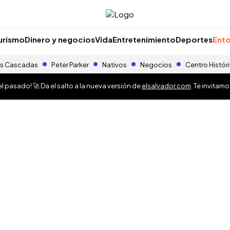
urismo
Dinero y negocios
Vida
Entretenimiento
Deportes
Ento
s Cascadas
Peter Parker
Nativos
Negocios
Centro Histór
 pasado! 🚀 Da el salto a la nueva versión de
elsalvador.com
. Te invitam