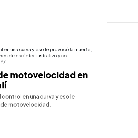
ol en una curva y eso le provocó la muerte,
s de carácter ilustrativo y no
7Y/
 de motovelocidad en
lí
 control en una curva y eso le
o de motovelocidad.