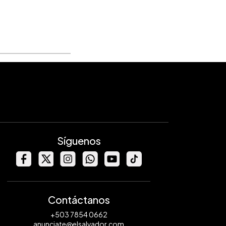
Síguenos
Contáctanos
+503 7854 0662
anunciate@elsalvador.com