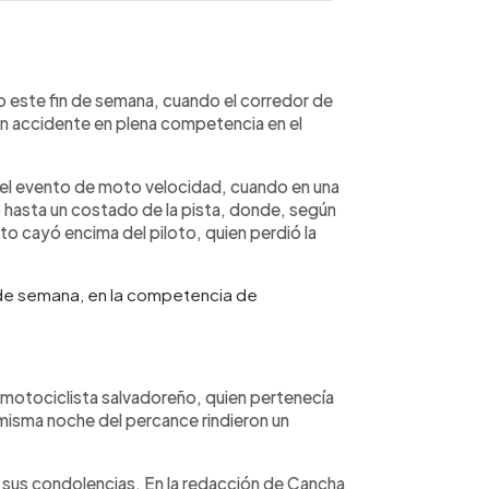
WhatsApp
Copiar link
to este fin de semana, cuando el corredor de
un accidente en plena competencia en el
l evento de moto velocidad, cuando en una
o hasta un costado de la pista, donde, según
 cayó encima del piloto, quien perdió la
n de semana, en la competencia de
motociclista salvadoreño, quien pertenecía
 misma noche del percance rindieron un
sus condolencias. En la redacción de Cancha