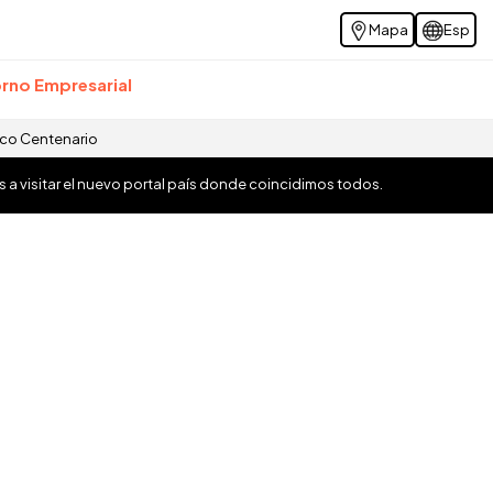
Mapa
Esp
rno Empresarial
ico Centenario
os a visitar el nuevo portal país donde coincidimos todos.