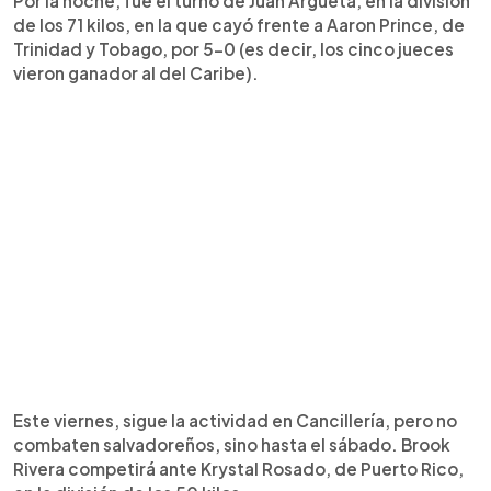
Por la noche, fue el turno de Juan Argueta, en la división
de los 71 kilos, en la que cayó frente a Aaron Prince, de
Trinidad y Tobago, por 5-0 (es decir, los cinco jueces
vieron ganador al del Caribe).
Este viernes, sigue la actividad en Cancillería, pero no
combaten salvadoreños, sino hasta el sábado. Brook
Rivera competirá ante Krystal Rosado, de Puerto Rico,