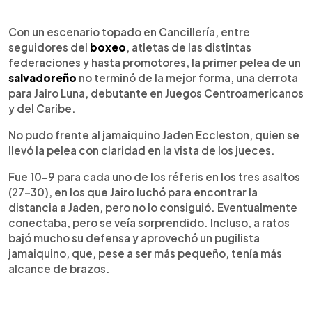
0:00
►
Escuchar artículo
Con un escenario topado en Cancillería, entre
seguidores del
boxeo
, atletas de las distintas
federaciones y hasta promotores, la primer pelea de un
salvadoreño
no terminó de la mejor forma, una derrota
para Jairo Luna, debutante en Juegos Centroamericanos
y del Caribe.
No pudo frente al jamaiquino Jaden Eccleston, quien se
llevó la pelea con claridad en la vista de los jueces.
Fue 10-9 para cada uno de los réferis en los tres asaltos
(27-30), en los que Jairo luchó para encontrar la
distancia a Jaden, pero no lo consiguió. Eventualmente
conectaba, pero se veía sorprendido. Incluso, a ratos
bajó mucho su defensa y aprovechó un pugilista
jamaiquino, que, pese a ser más pequeño, tenía más
alcance de brazos.