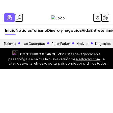
Inicio
Noticias
Turismo
Dinero y negocios
Vida
Entretenim
Turismo
Las Cascadas
Peter Parker
Nativos
Negocios
CONTENIDO DE ARCHIVO:
¡Estás navegando en el
pasado! 🚀 Da el salto a la nueva versión de
elsalvador.com
. Te
invitamos a visitar el nuevo portal país donde coincidimos todos.