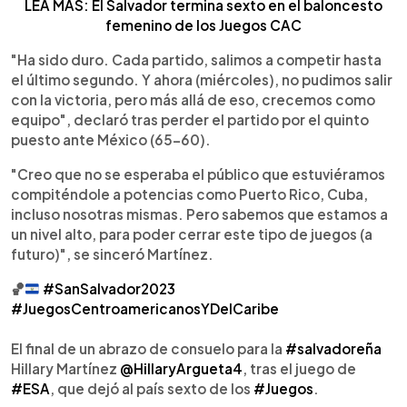
LEA MÁS: El Salvador termina sexto en el baloncesto
femenino de los Juegos CAC
"Ha sido duro. Cada partido, salimos a competir hasta
el último segundo. Y ahora (miércoles), no pudimos salir
con la victoria, pero más allá de eso, crecemos como
equipo", declaró tras perder el partido por el quinto
puesto ante México (65-60).
"Creo que no se esperaba el público que estuviéramos
compiténdole a potencias como Puerto Rico, Cuba,
incluso nosotras mismas. Pero sabemos que estamos a
un nivel alto, para poder cerrar este tipo de juegos (a
futuro)", se sinceró Martínez.
🏀
#SanSalvador2023
#JuegosCentroamericanosYDelCaribe
El final de un abrazo de consuelo para la
#salvadoreña
Hillary Martínez
@HillaryArgueta4
, tras el juego de
#ESA
, que dejó al país sexto de los
#Juegos
.