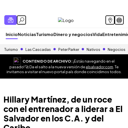
Inicio
Noticias
Turismo
Dinero y negocios
Vida
Entretenim
Turismo
Las Cascadas
Peter Parker
Nativos
Negocios
CONTENIDO DE ARCHIVO:
¡Estás navegando en el
pasado! 🚀 Da el salto a la nueva versión de
elsalvador.com
. Te
invitamos a visitar el nuevo portal país donde coincidimos todos.
Hillary Martínez, de un roce
con el entrenador a liderar a El
Salvador en los C.A. y del
Caribe