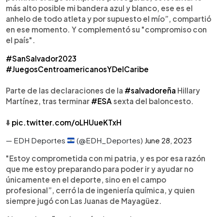
más alto posible mi bandera azul y blanco, ese es el
anhelo de todo atleta y por supuesto el mío”, compartió
en ese momento. Y complementó su "compromiso con
el país".
#SanSalvador2023
#JuegosCentroamericanosYDelCaribe
Parte de las declaraciones de la
#salvadoreña
Hillary
Martínez, tras terminar
#ESA
sexta del baloncesto.
⬇️
pic.twitter.com/oLHUueKTxH
— EDH Deportes
(@EDH_Deportes)
June 28, 2023
"Estoy comprometida con mi patria, y es por esa razón
que me estoy preparando para poder ir y ayudar no
únicamente en el deporte, sino en el campo
profesional”, cerró la de ingeniería química, y quien
siempre jugó con Las Juanas de Mayagüez.