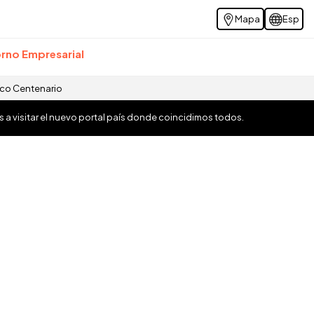
Mapa
Esp
rno Empresarial
ico Centenario
os a visitar el nuevo portal país donde coincidimos todos.