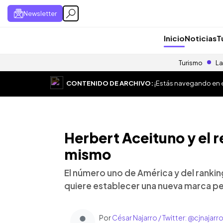
Newsletter
Inicio
Noticias
T
Turismo
La
CONTENIDO DE ARCHIVO:
¡Estás navegando en el
Herbert Aceituno y el r
mismo
El número uno de América y del ranki
quiere establecer una nueva marca pe
Por
César Najarro / Twitter: @cjnajarr