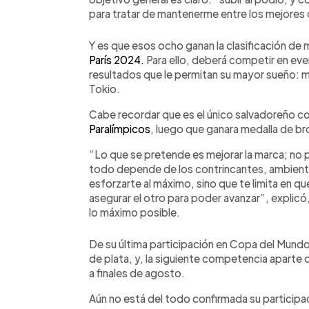
para tratar de mantenerme entre los mejores
Y es que esos ocho ganan la clasificación de 
París 2024.
Para ello, deberá competir en eve
resultados que le permitan su mayor sueño: me
Tokio.
Cabe recordar que es el único salvadoreño c
Paralímpicos
, luego que ganara medalla de b
“Lo que se pretende es mejorar la marca; no p
todo depende de los contrincantes, ambiente, 
esforzarte al máximo, sino que te limita en qu
asegurar el otro para poder avanzar”, explicó,
lo máximo posible.
De su última participación en Copa del Mundo,
de plata, y, la siguiente competencia aparte 
a finales de agosto.
Aún no está del todo confirmada su participaci