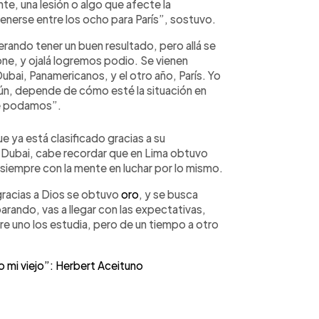
nte, una lesión o algo que afecte la
enerse entre los ocho para París”, sostuvo.
rando tener un buen resultado, pero allá se
one, y ojalá logremos podio. Se vienen
ai, Panamericanos, y el otro año, París. Yo
aún, depende de cómo esté la situación en
ue podamos”.
e ya está clasificado gracias a su
Dubai, cabe recordar que en Lima obtuvo
 siempre con la mente en luchar por lo mismo.
gracias a Dios se obtuvo
oro
, y se busca
rando, vas a llegar con las expectativas,
re uno los estudia, pero de un tiempo a otro
o mi viejo”: Herbert Aceituno