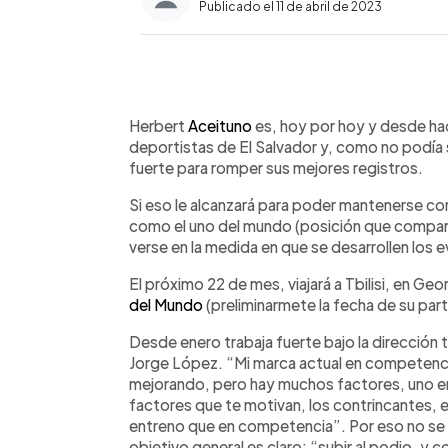
Publicado el 11 de abril de 2023
0:00
Facebook
Twitter
►
Escuchar artículo
Herbert
Aceituno
es, hoy por hoy y desde ha
deportistas de El Salvador y, como no podía 
fuerte para romper sus mejores registros.
Si eso le alcanzará para poder mantenerse co
como el uno del mundo (posición que comparte
verse en la medida en que se desarrollen los
El próximo 22 de mes, viajará a Tbilisi, en Ge
del Mundo
(preliminarmete la fecha de su parti
Desde enero trabaja fuerte bajo la dirección 
Jorge López. “Mi marca actual en competencia 
mejorando, pero hay muchos factores, uno en
factores que te motivan, los contrincantes, el
entreno que en competencia”. Por eso no se 
objetivo general es claro: “subir al podio, y