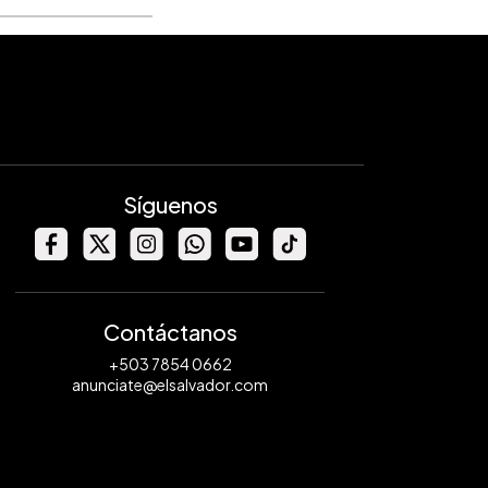
Síguenos
Contáctanos
+503 7854 0662
anunciate@elsalvador.com