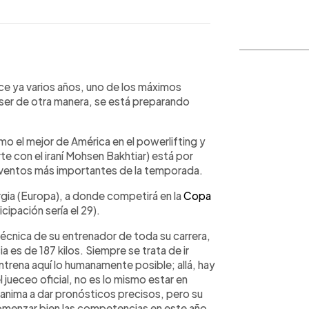
WhatsApp
Copiar link
ce ya varios años, uno de los máximos
ser de otra manera, se está preparando
mo el mejor de América en el powerlifting y
 con el iraní Mohsen Bakhtiar) está por
 eventos más importantes de la temporada.
orgia (Europa), a donde competirá en la
Copa
cipación sería el 29).
técnica de su entrenador de toda su carrera,
es de 187 kilos. Siempre se trata de ir
trena aquí lo humanamente posible; allá, hay
 jueceo oficial, no es lo mismo estar en
anima a dar pronósticos precisos, pero su
 comenzar bien las competencias en este año