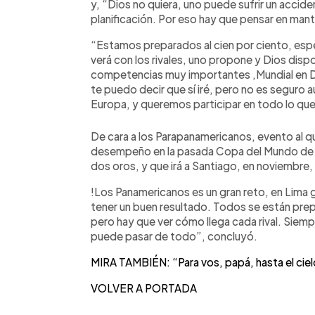
y, “Dios no quiera, uno puede sufrir un accide
planificación. Por eso hay que pensar en mant
“Estamos preparados al cien por ciento, espe
verá con los rivales, uno propone y Dios disp
competencias muy importantes ,Mundial en Dub
te puedo decir que sí iré, pero no es seguro 
Europa, y queremos participar en todo lo q
De cara a los Parapanamericanos, evento al qu
desempeño en la pasada Copa del Mundo de 
dos oros, y que irá a Santiago, en noviembre,
!Los Panamericanos es un gran reto, en Lima 
tener un buen resultado. Todos se están prepa
pero hay que ver cómo llega cada rival. Siemp
puede pasar de todo”, concluyó.
MIRA TAMBIÉN: “Para vos, papá, hasta el ciel
VOLVER A PORTADA