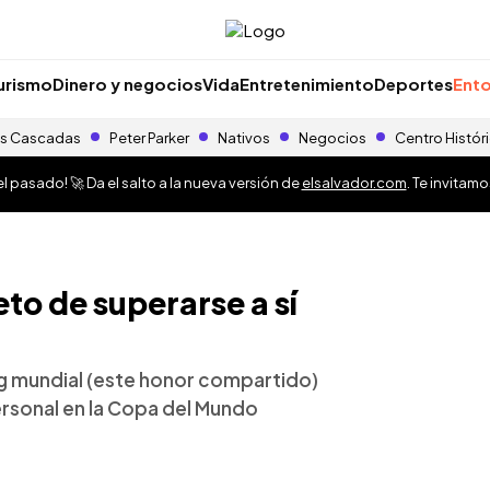
urismo
Dinero y negocios
Vida
Entretenimiento
Deportes
Ento
s Cascadas
Peter Parker
Nativos
Negocios
Centro Histór
 pasado! 🚀 Da el salto a la nueva versión de
elsalvador.com
. Te invitam
eto de superarse a sí
ng mundial (este honor compartido)
rsonal en la Copa del Mundo
o