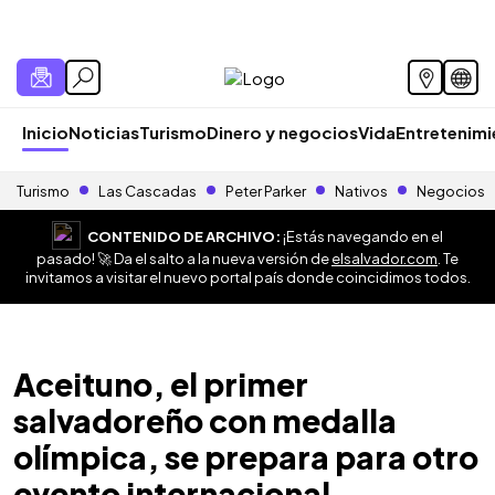
Inicio
Noticias
Turismo
Dinero y negocios
Vida
Entretenim
Turismo
Las Cascadas
Peter Parker
Nativos
Negocios
CONTENIDO DE ARCHIVO:
¡Estás navegando en el
pasado! 🚀 Da el salto a la nueva versión de
elsalvador.com
. Te
invitamos a visitar el nuevo portal país donde coincidimos todos.
Aceituno, el primer
salvadoreño con medalla
olímpica, se prepara para otro
evento internacional