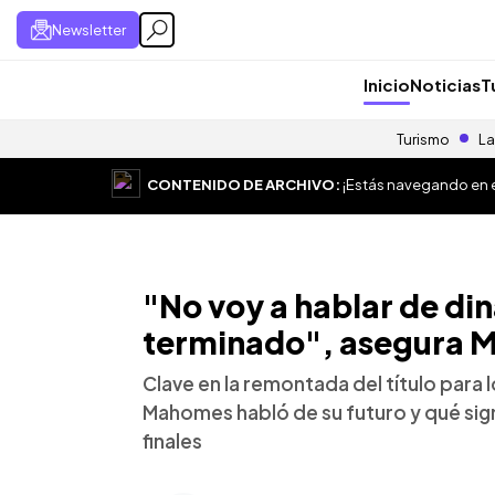
Newsletter
Inicio
Noticias
T
Turismo
La
CONTENIDO DE ARCHIVO:
¡Estás navegando en el
"No voy a hablar de di
terminado", asegura
Clave en la remontada del título para l
Mahomes habló de su futuro y qué sign
finales