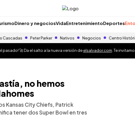
urismo
Dinero y negocios
Vida
Entretenimiento
Deportes
Ento
s Cascadas
Peter Parker
Nativos
Negocios
Centro Histór
 pasado! 🚀 Da el salto a la nueva versión de
elsalvador.com
. Te invitam
nastía, no hemos
 Mahomes
os Kansas City Chiefs, Patrick
ifica tener dos Super Bowl en tres