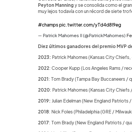
Peyton Manning
y se consolida como el gran
muy lejos todavía con un récord de siete tro
#champs
pic.twitter.com/yTd4d8I9eg
— Patrick Mahomes II (@PatrickMahomes)
Fe
Diez últimos ganadores del premio MVP d
2023:
Patrick Mahomes (Kansas City Chiefs,
2022
: Cooper Kupp (Los Angeles Rams / rec
2021
: Tom Brady (Tampa Bay Buccaneers / q
2020
: Patrick Mahomes (Kansas City Chiefs 
2019:
Julian Edelman (New England Patriots /
2018
: Nick Foles (Philadelphia (GRE / Milwau
2017
: Tom Brady (New England Patriots / qu