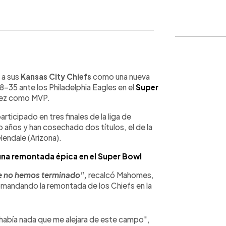
WhatsApp
Copiar link
 a sus
Kansas City Chiefs
como una nueva
38-35 ante los Philadelphia Eagles en el
Super
vez como MVP.
rticipado en tres finales de la liga de
o años y han cosechado dos títulos, el de la
endale (Arizona).
na remontada épica en el Super Bowl
ue no hemos terminado",
recalcó Mahomes,
omandando la remontada de los Chiefs en la
había nada que me alejara de este campo",