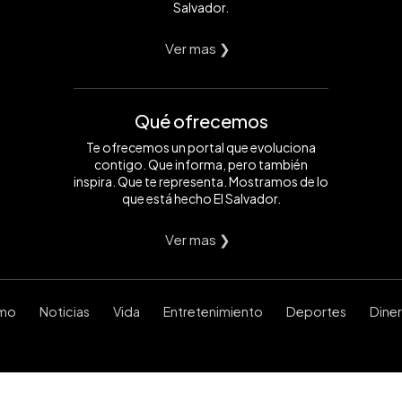
Salvador.
Ver mas ❯
Qué ofrecemos
Te ofrecemos un portal que evoluciona
contigo. Que informa, pero también
inspira. Que te representa. Mostramos de lo
que está hecho El Salvador.
Ver mas ❯
smo
Noticias
Vida
Entretenimiento
Deportes
Dine