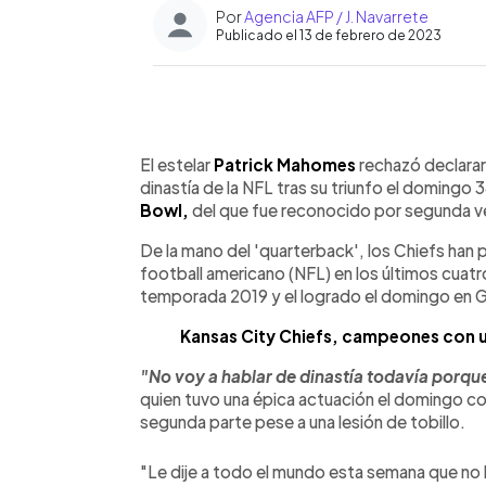
Por
Agencia AFP / J. Navarrete
Publicado el 13 de febrero de 2023
0:00
Facebook
Twitter
►
Escuchar artículo
El estelar
Patrick Mahomes
rechazó declarar
dinastía de la NFL tras su triunfo el domingo 
Bowl,
del que fue reconocido por segunda 
De la mano del 'quarterback', los Chiefs han pa
football americano (NFL) en los últimos cuatr
temporada 2019 y el logrado el domingo en Gl
Kansas City Chiefs, campeones con u
"No voy a hablar de dinastía todavía porq
quien tuvo una épica actuación el domingo c
segunda parte pese a una lesión de tobillo.
"Le dije a todo el mundo esta semana que no 