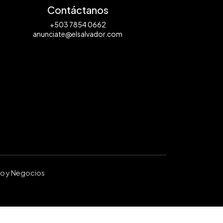
Contáctanos
+503 7854 0662
anunciate@elsalvador.com
ro y Negocios