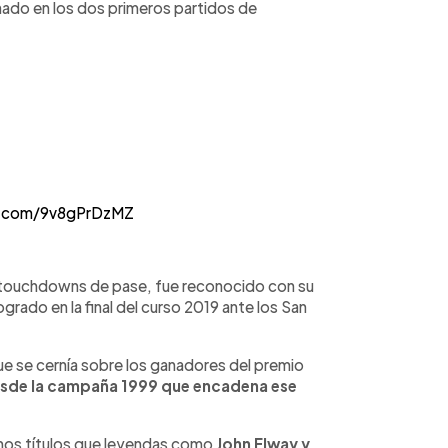
ado en los dos primeros partidos de
er.com/9v8gPrDzMZ
s touchdowns de pase, fue reconocido con su
rado en la final del curso 2019 ante los San
e se cernía sobre los ganadores del premio
desde la campaña 1999 que encadena ese
mos títulos que leyendas como
John Elway y