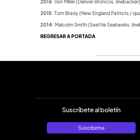
2016
: Von Miller (Denver Broncos, linebacker)
2015
: Tom Brady (New England Patriots / qu
2014
: Malcolm Smith (Seattle Seahawks, lin
REGRESAR A PORTADA
Suscríbete al boletín
Suscribirme