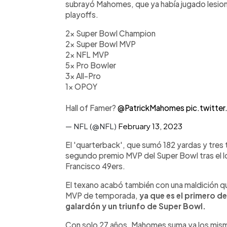
subrayó Mahomes, que ya había jugado lesion
playoffs.
2x Super Bowl Champion
2x Super Bowl MVP
2x NFL MVP
5x Pro Bowler
3x All-Pro
1x OPOY
Hall of Famer?
@PatrickMahomes
pic.twitt
— NFL (@NFL)
February 13, 2023
El 'quarterback', que sumó 182 yardas y tre
segundo premio MVP del Super Bowl tras el log
Francisco 49ers.
El texano acabó también con una maldición qu
MVP de temporada,
ya que es el primero 
galardón y un triunfo de Super Bowl.
Con solo 27 años, Mahomes suma ya los mis