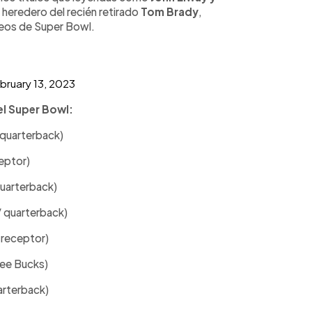
 heredero del recién retirado
Tom Brady
,
feos de Super Bowl.
bruary 13, 2023
el Super Bowl:
 quarterback)
eptor)
uarterback)
/ quarterback)
 receptor)
kee Bucks)
arterback)