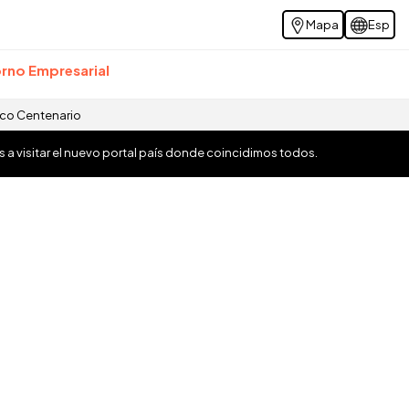
Mapa
Esp
rno Empresarial
ico Centenario
os a visitar el nuevo portal país donde coincidimos todos.