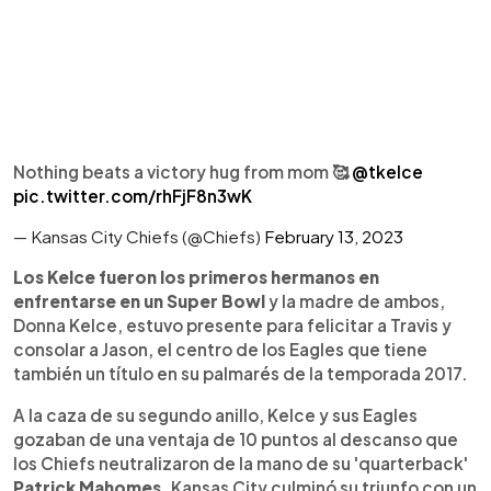
Nothing beats a victory hug from mom 🥰
@tkelce
pic.twitter.com/rhFjF8n3wK
— Kansas City Chiefs (@Chiefs)
February 13, 2023
Los Kelce fueron los primeros hermanos en
enfrentarse en un Super Bowl
y la madre de ambos,
Donna Kelce, estuvo presente para felicitar a Travis y
consolar a Jason, el centro de los Eagles que tiene
también un título en su palmarés de la temporada 2017.
A la caza de su segundo anillo, Kelce y sus Eagles
gozaban de una ventaja de 10 puntos al descanso que
los Chiefs neutralizaron de la mano de su 'quarterback'
Patrick Mahomes.
Kansas City culminó su triunfo con un