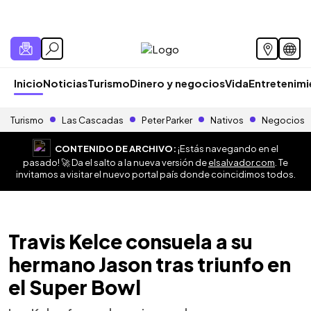
Inicio
Noticias
Turismo
Dinero y negocios
Vida
Entretenim
Turismo
Las Cascadas
Peter Parker
Nativos
Negocios
CONTENIDO DE ARCHIVO:
¡Estás navegando en el
pasado! 🚀 Da el salto a la nueva versión de
elsalvador.com
. Te
invitamos a visitar el nuevo portal país donde coincidimos todos.
Travis Kelce consuela a su
hermano Jason tras triunfo en
el Super Bowl