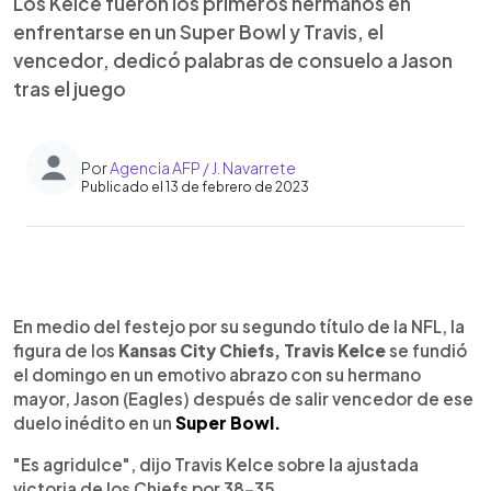
Los Kelce fueron los primeros hermanos en
enfrentarse en un Super Bowl y Travis, el
vencedor, dedicó palabras de consuelo a Jason
tras el juego
Por
Agencia AFP / J. Navarrete
Publicado el 13 de febrero de 2023
0:00
►
Escuchar artículo
En medio del festejo por su segundo título de la NFL, la
figura de los
Kansas City Chiefs,
Travis Kelce
se fundió
el domingo en un emotivo abrazo con su hermano
mayor, Jason (Eagles) después de salir vencedor de ese
duelo inédito en un
Super Bowl.
"Es agridulce", dijo Travis Kelce sobre la ajustada
victoria de los Chiefs por 38-35.