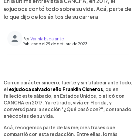
En la última entrevista a CANCHA, en 2017, el
exjudoca contó todo sobre su vida. Acá, parte de
lo que dijo de los éxitos de su carrera
Por
Varinia Escalante
Publicado el 29 de octubre de 2023
0:00
►
Escuchar artículo
Con un carácter sincero, fuerte y sin titubear ante todo,
el
exjudoca salvadoreño Franklin Cisneros
, quien
falleció este sábado, en Estados Unidos, platicó con
CANCHA en 2017. Ya retirado, vivía en Florida, y
conversó para la sección "¿Qué pasó con?", contanado
anécdotas de su vida.
Acá, recogemos parte de las mejores frases que
compartió con esta redacción. Entre ellas, lo más