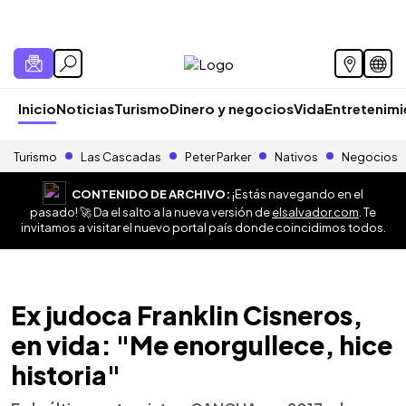
Inicio
Noticias
Turismo
Dinero y negocios
Vida
Entretenim
Turismo
Las Cascadas
Peter Parker
Nativos
Negocios
CONTENIDO DE ARCHIVO:
¡Estás navegando en el
pasado! 🚀 Da el salto a la nueva versión de
elsalvador.com
. Te
invitamos a visitar el nuevo portal país donde coincidimos todos.
Ex judoca Franklin Cisneros,
en vida: "Me enorgullece, hice
historia"