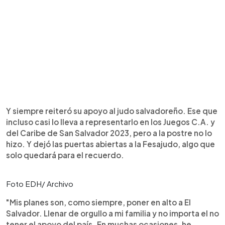
Y siempre reiteró su apoyo al judo salvadoreño. Ese que
incluso casi lo lleva a representarlo en los Juegos C.A. y
del Caribe de San Salvador 2023, pero a la postre no lo
hizo. Y dejó las puertas abiertas a la Fesajudo, algo que
solo quedará para el recuerdo.
Foto EDH/ Archivo
"Mis planes son, como siempre, poner en alto a El
Salvador. Llenar de orgullo a mi familia y no importa el no
tener el apoyo del país. En muchas ocasiones, he