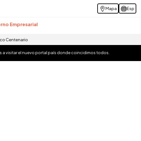
Mapa
Esp
rno Empresarial
ico Centenario
os a visitar el nuevo portal país donde coincidimos todos.