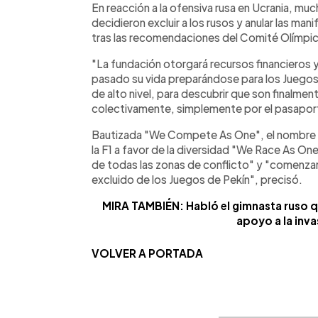
En reacción a la ofensiva rusa en Ucrania, mu
decidieron excluir a los rusos y anular las ma
tras las recomendaciones del Comité Olímpico
"La fundación otorgará recursos financieros y
pasado su vida preparándose para los Juegos
de alto nivel, para descubrir que son finalme
colectivamente, simplemente por el pasaport
Bautizada "We Compete As One", el nombre de 
la F1 a favor de la diversidad "We Race As On
de todas las zonas de conflicto" y "comenzar
excluido de los Juegos de Pekín", precisó.
MIRA TAMBIÉN: Habló el gimnasta ruso qu
apoyo a la inva
VOLVER A PORTADA