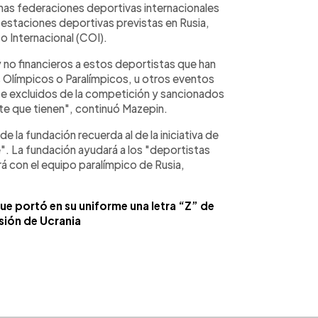
chas federaciones deportivas internacionales
nifestaciones deportivas previstas en Rusia,
 Internacional (COI).
 no financieros a estos deportistas que han
 Olímpicos o Paralímpicos, u otros eventos
nte excluidos de la competición y sancionados
e que tienen", continuó Mazepin.
la fundación recuerda al de la iniciativa de
e". La fundación ayudará a los "deportistas
á con el equipo paralímpico de Rusia,
e portó en su uniforme una letra “Z” de
sión de Ucrania