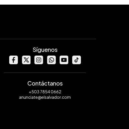
Síguenos
Contáctanos
+503 7854 0662
anunciate@elsalvador.com