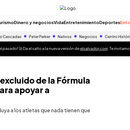
urismo
Dinero y negocios
Vida
Entretenimiento
Deportes
Ento
s Cascadas
Peter Parker
Nativos
Negocios
Centro Histór
 pasado! 🚀 Da el salto a la nueva versión de
elsalvador.com
. Te invitam
 excluido de la Fórmula
para apoyar a
cluya a los atletas que nada tienen que