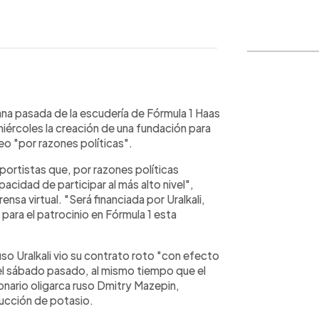
WhatsApp
Copiar link
mana pasada de la escudería de Fórmula 1 Haas
 miércoles la creación de una fundación para
eo "por razones políticas".
portistas que, por razones políticas
acidad de participar al más alto nivel",
ensa virtual. "Será financiada por Uralkali,
 para el patrocinio en Fórmula 1 esta
so Uralkali vio su contrato roto "con efecto
el sábado pasado, al mismo tiempo que el
lonario oligarca ruso Dmitry Mazepin,
ducción de potasio.