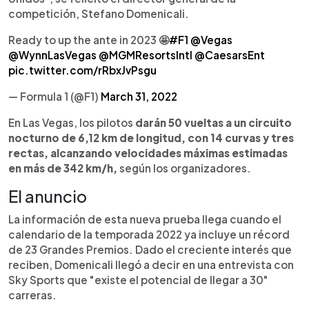
competición, Stefano Domenicali.
Ready to up the ante in 2023 🤩
#F1
@Vegas
@WynnLasVegas
@MGMResortsIntl
@CaesarsEnt
pic.twitter.com/rRbxJvPsgu
— Formula 1 (@F1)
March 31, 2022
En Las Vegas, los pilotos
darán 50 vueltas a un circuito
nocturno de 6,12 km de longitud, con 14 curvas y tres
rectas, alcanzando velocidades máximas estimadas
en más de 342 km/h,
según los organizadores.
El anuncio
La información de esta nueva prueba llega cuando el
calendario de la temporada 2022 ya incluye un récord
de 23 Grandes Premios. Dado el creciente interés que
reciben, Domenicali llegó a decir en una entrevista con
Sky Sports que "existe el potencial de llegar a 30"
carreras.