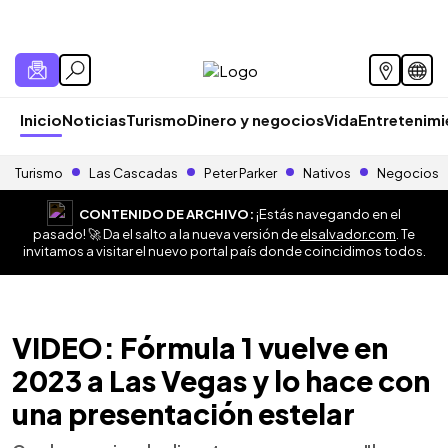
Inicio
Noticias
Turismo
Dinero y negocios
Vida
Entretenim
Turismo
Las Cascadas
Peter Parker
Nativos
Negocios
CONTENIDO DE ARCHIVO:
¡Estás navegando en el
pasado! 🚀 Da el salto a la nueva versión de
elsalvador.com
. Te
invitamos a visitar el nuevo portal país donde coincidimos todos.
VIDEO: Fórmula 1 vuelve en
2023 a Las Vegas y lo hace con
una presentación estelar