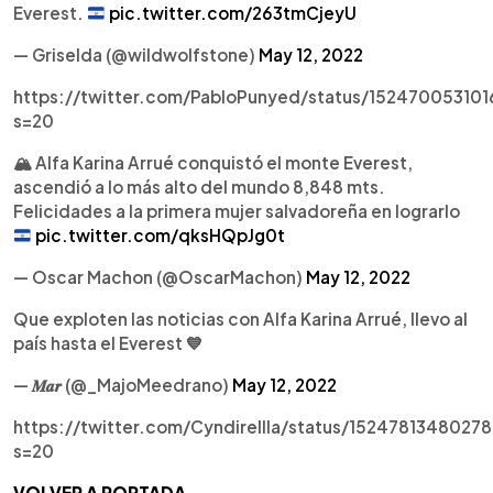
Everest.
pic.twitter.com/263tmCjeyU
— Griselda (@wildwolfstone)
May 12, 2022
https://twitter.com/PabloPunyed/status/15247005310
s=20
🏔️ Alfa Karina Arrué conquistó el monte Everest,
ascendió a lo más alto del mundo 8,848 mts.
Felicidades a la primera mujer salvadoreña en lograrlo
pic.twitter.com/qksHQpJg0t
— Oscar Machon (@OscarMachon)
May 12, 2022
Que exploten las noticias con Alfa Karina Arrué, llevo al
país hasta el Everest 💙
— 𝑴𝒂𝒓 (@_MajoMeedrano)
May 12, 2022
https://twitter.com/Cyndirellla/status/1524781348027
s=20
VOLVER A PORTADA