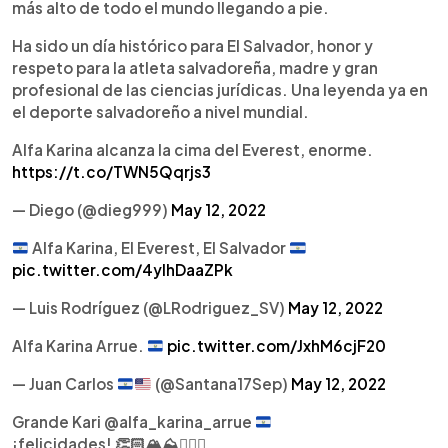
más alto de todo el mundo llegando a pie.
Ha sido un día histórico para El Salvador, honor y
respeto para la atleta salvadoreña, madre y gran
profesional de las ciencias jurídicas. Una leyenda ya en
el deporte salvadoreño a nivel mundial.
Alfa Karina alcanza la cima del Everest, enorme.
https://t.co/TWN5Qqrjs3
— Diego (@dieg999)
May 12, 2022
Alfa Karina, El Everest, El Salvador
pic.twitter.com/4yIhDaaZPk
— Luis Rodríguez (@LRodriguez_SV)
May 12, 2022
Alfa Karina Arrue.
pic.twitter.com/JxhM6cjF20
— Juan Carlos
(@Santana17Sep)
May 12, 2022
Grande Kari @alfa_karina_arrue
¡felicidades! 👏🏻🏔️⛰️🧗🏻‍♀️