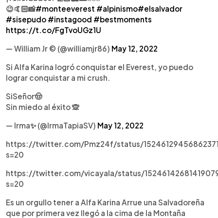
😉🤙🏻📸
#monteeverest
#alpinismo
#elsalvador
#sisepudo
#instagood
#bestmoments
https://t.co/FgTvoUGz1U
— William Jr © (@williamjr86)
May 12, 2022
Si Alfa Karina logró conquistar el Everest, yo puedo
lograr conquistar a mi crush.
SiSeñor🤠
Sin miedo al éxito 🙊
— Irma✨ (@IrmaTapiaSV)
May 12, 2022
https://twitter.com/Pmz24f/status/1524612945686237
s=20
https://twitter.com/vicayala/status/1524614268141907
s=20
Es un orgullo tener a Alfa Karina Arrue una Salvadoreña
que por primera vez llegó a la cima de la Montaña