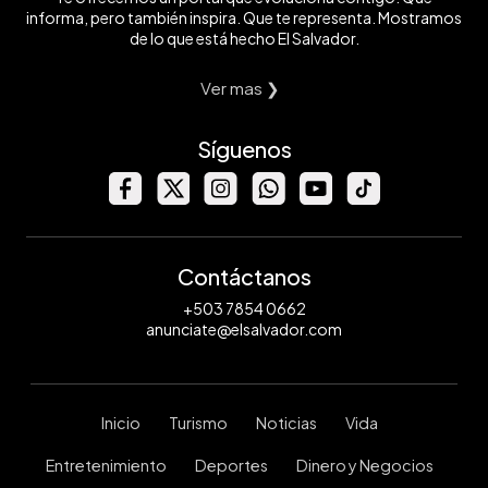
informa, pero también inspira. Que te representa. Mostramos
de lo que está hecho El Salvador.
Ver mas ❯
Síguenos
Contáctanos
+503 7854 0662
anunciate@elsalvador.com
Inicio
Turismo
Noticias
Vida
Entretenimiento
Deportes
Dinero y Negocios