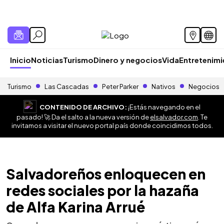
Inicio
Noticias
Turismo
Dinero y negocios
Vida
Entretenim
Turismo
Las Cascadas
Peter Parker
Nativos
Negocios
CONTENIDO DE ARCHIVO:
¡Estás navegando en el
pasado! 🚀 Da el salto a la nueva versión de
elsalvador.com
. Te
invitamos a visitar el nuevo portal país donde coincidimos todos.
Salvadoreños enloquecen en
redes sociales por la hazaña
de Alfa Karina Arrué