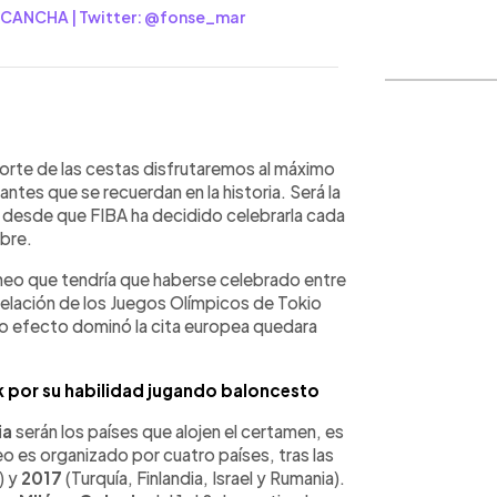
 CANCHA | Twitter: @fonse_mar
WhatsApp
Copiar link
porte de las cestas disfrutaremos al máximo
ntes que se recuerdan en la historia. Será la
ra desde que FIBA ha decidido celebrarla cada
bre.
neo que tendría que haberse celebrado entre
ncelación de los Juegos Olímpicos de Tokio
o efecto dominó la cita europea quedara
k por su habilidad jugando baloncesto
ia
serán los países que alojen el certamen, es
eo es organizado por cuatro países, tras las
) y
2017
(Turquía, Finlandia, Israel y Rumania).