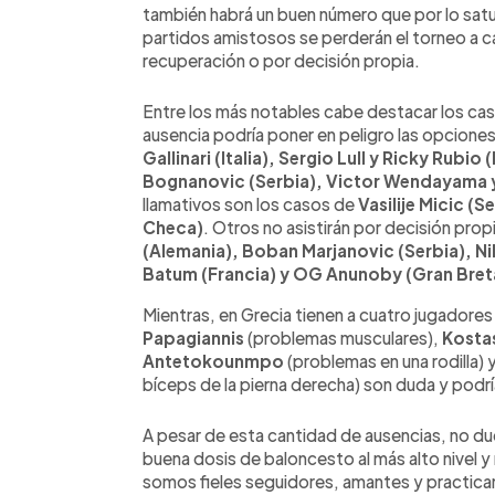
también habrá un buen número que por lo satur
partidos amistosos se perderán el torneo a c
recuperación o por decisión propia.
Entre los más notables cabe destacar los ca
ausencia podría poner en peligro las opciones 
Gallinari (Italia), Sergio Lull y Ricky Rub
Bognanovic (Serbia), Victor Wendayama y F
llamativos son los casos de
Vasilije Micic (
Checa)
. Otros no asistirán por decisión pro
(Alemania), Boban Marjanovic (Serbia), N
Batum (Francia) y OG Anunoby (Gran Bret
Mientras, en Grecia tienen a cuatro jugadores
Papagiannis
(problemas musculares),
Kosta
Antetokounmpo
(problemas en una rodilla) 
bíceps de la pierna derecha) son duda y podr
A pesar de esta cantidad de ausencias, no d
buena dosis de baloncesto al más alto nivel 
somos fieles seguidores, amantes y practican