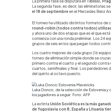
La primera fase se disputará en
Tiblissi, Pra
La segunda fase, es decir, las eliminatorias se
el 18 de septiembre
en el Mercedes Benz Are
El torneo ha utilizado distintos formatos d
round-robin (todos contra todos) utilizad
y ahora uno de dos etapas que es el que está
comienza con una ronda preliminar. Los 24 eq
grupos de seis en los que juegan todos cont
Los cuatro mejores de cada grupo (16 equipos)
torneo de eliminación simple donde se cruzara
primero contra el cuarto y el segundo contra
cuartos, semifinales y final. Los perdedores d
del quinto al octavo puesto.
Luka Doncic, de la selección de Eslovenia y 
los jugadores a seguir. Foto: AFP
La extinta
Unión Soviética es la más ganado
de Yugoslavia con 8, España y Lituania tien