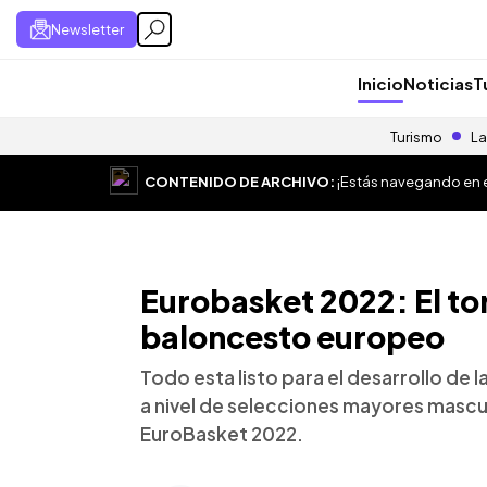
Newsletter
Inicio
Noticias
T
Turismo
La
CONTENIDO DE ARCHIVO:
¡Estás navegando en el
Eurobasket 2022: El to
baloncesto europeo
Todo esta listo para el desarrollo d
a nivel de selecciones mayores masculi
EuroBasket 2022.