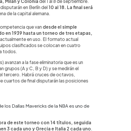
ga, Milán y Colonia
del 1 al 8 de septiembre.
 disputarán en Berlín del
10 al 18. La final será
na de la capital alemana.
e competencia que van
desde el simple
o en 1939 hasta un torneo de tres etapas,
 actualmente en uso. El formato actual
uipos clasificados se colocan en cuatro
ra todos.
 avanzan a la fase eliminatoria que es un
n grupos (A y C, B y D) y se medirán el
 el tercero. Habrá cruces de octavos,
e cuartos de final disputarán las posiciones
de los Dallas Mavericks de la NBA es uno de
ra de este torneo con 14 títulos, seguida
en 3 cada uno y Grecia e Italia 2 cada uno
.