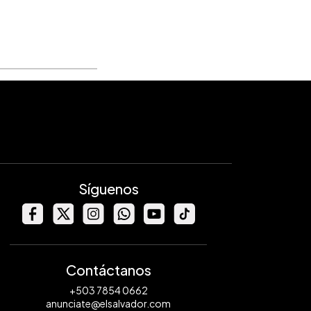
Síguenos
Contáctanos
+503 7854 0662
anunciate@elsalvador.com