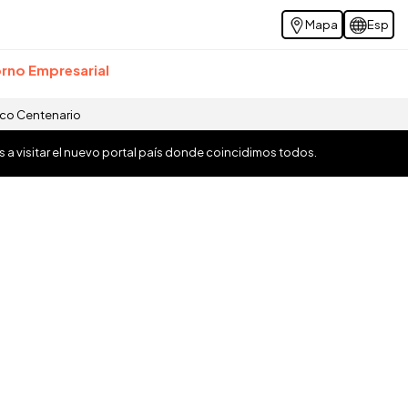
Mapa
Esp
rno Empresarial
ico Centenario
os a visitar el nuevo portal país donde coincidimos todos.