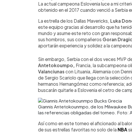
La actual campeona Eslovenia luce a mi criterio
obtenido en el 2017 cuando venció a Serbia en 
La estrella de los Dallas Mavericks,
Luka Don
este equipo gracias al desarrollo que ha tenid
mundo y asume este reto con gran responsab
sus hombros, sus compañeros
Goran Dragic
aportarán experiencia y solidez a la campeon
Sin embargo, Serbia con el dos veces MVP d
Antetokoumpo,
Francia, la subcampeona o
Valanciunas
con Lituania, Alemania con Denn
de Sergio Scariolo que llega con la selección 
hermanos Hernangómez como referencia; adem
buscarán quitarle a Eslovenia el cetro de ca
Giannis Antetokounmpo, de los Milwaukee Buc
las referencias obligadas del torneo. Foto: 
Así como en este torneo el aficionado al balo
de sus estrellas favoritas no solo de la
NBA
si