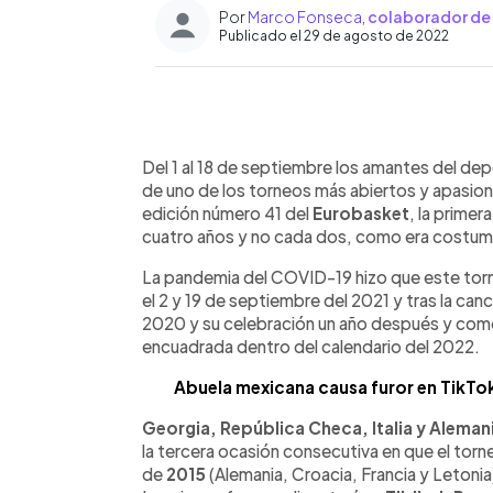
Por
Marco Fonseca
,
colaborador de
Publicado el 29 de agosto de 2022
0:00
Facebook
Twitter
►
Escuchar artículo
Del 1 al 18 de septiembre los amantes del de
de uno de los torneos más abiertos y apasiona
edición número 41 del
Eurobasket
, la prime
cuatro años y no cada dos, como era costum
La pandemia del COVID-19 hizo que este tor
el 2 y 19 de septiembre del 2021 y tras la ca
2020 y su celebración un año después y com
encuadrada dentro del calendario del 2022.
Abuela mexicana causa furor en TikTo
Georgia, República Checa, Italia y Aleman
la tercera ocasión consecutiva en que el torn
de
2015
(Alemania, Croacia, Francia y Letonia