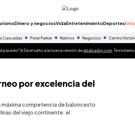
urismo
Dinero y negocios
Vida
Entretenimiento
Deportes
Ento
s Cascadas
Peter Parker
Nativos
Negocios
Centro Histór
 pasado! 🚀 Da el salto a la nueva versión de
elsalvador.com
. Te invitam
rneo por excelencia del
e la máxima competencia de baloncesto
nas del viejo continente: el