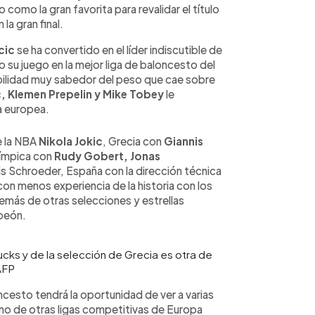
 como la gran favorita para revalidar el título
la gran final.
cic
se ha convertido en el líder indiscutible de
o su juego en la mejor liga de baloncesto del
ilidad muy sabedor del peso que cae sobre
, Klemen Prepelin y Mike Tobey
le
a europea.
e la NBA
Nikola Jokic
, Grecia con
Giannis
límpica con
Rudy Gobert, Jonas
is Schroeder, España con la dirección técnica
con menos experiencia de la historia con los
ás de otras selecciones y estrellas
mpeón.
ks y de la selección de Grecia es otra de
AFP
ncesto tendrá la oportunidad de ver a varias
no de otras ligas competitivas de Europa