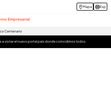
Mapa
Esp
rno Empresarial
ico Centenario
os a visitar el nuevo portal país donde coincidimos todos.