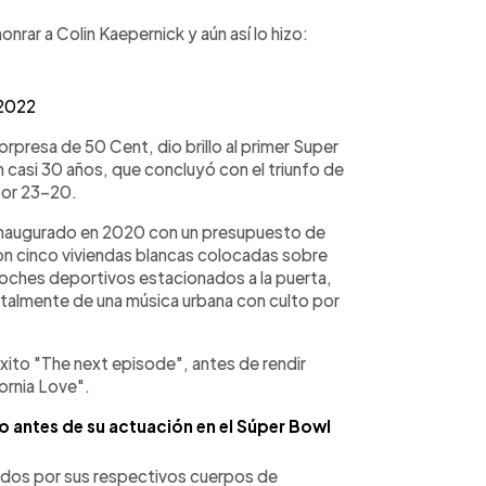
onrar a Colin Kaepernick y aún así lo hizo:
 2022
orpresa de 50 Cent, dio brillo al primer Super
 casi 30 años, que concluyó con el triunfo de
 por 23-20.
 inaugurado en 2020 con un presupuesto de
on cinco viviendas blancas colocadas sobre
coches deportivos estacionados a la puerta,
ntalmente de una música urbana con culto por
xito "The next episode", antes de rendir
ornia Love".
 antes de su actuación en el Súper Bowl
dos por sus respectivos cuerpos de