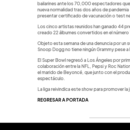
bailarines ante los 70,000 espectadores que l
nueva normalidad tras dos años de pandemia 
presentar certificado de vacunación o test ne
Los cinco artistas reunidos han ganado 44 p
creado 22 álbumes convertidos en el número 1
Objeto esta semana de una denuncia por un s
Snoop Dogg no tiene ningún Grammy pese a h
El Super Bowl regresó a Los Ángeles por prim
colaboración entre la NFL, Pepsi y Roc Natio
el marido de Beyoncé, que junto con el produ
espectáculo.
La liga reivindica este show para promover la j
REGRESAR A PORTADA