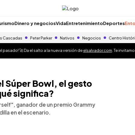
urismo
Dinero y negocios
Vida
Entretenimiento
Deportes
Ento
s Cascadas
Peter Parker
Nativos
Negocios
Centro Histór
 pasado! 🚀 Da el salto a la nueva versión de
elsalvador.com
. Te invitam
l Súper Bowl, el gesto
qué significa?
urself", ganador de un premio Grammy
illa en el escenario.