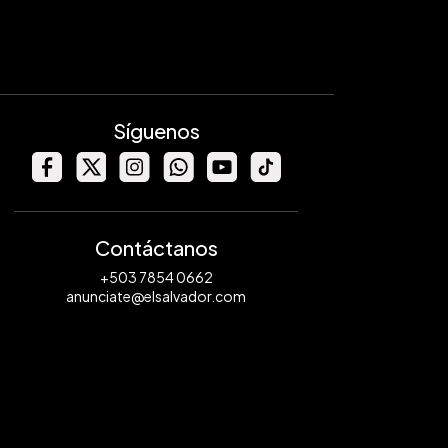
Síguenos
Contáctanos
+503 7854 0662
anunciate@elsalvador.com