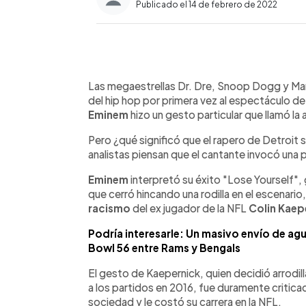
Publicado el 14 de febrero de 2022
0:00
Facebook
Twitter
►
Escuchar artículo
Las megaestrellas Dr. Dre, Snoop Dogg y Mary
del hip hop por primera vez al espectáculo 
Eminem
hizo un gesto particular que llamó la
Pero ¿qué significó que el rapero de Detroit s
analistas piensan que el cantante invocó una 
Eminem
interpretó su éxito "Lose Yourself"
que cerró hincando una rodilla en el escenari
racismo
del ex jugador de la NFL
Colin Kaep
Podría interesarle: Un masivo envío de ag
Bowl 56 entre Rams y Bengals
El gesto de Kaepernick, quien decidió arrodi
a los partidos en 2016, fue duramente critic
sociedad y le costó su carrera en la NFL.