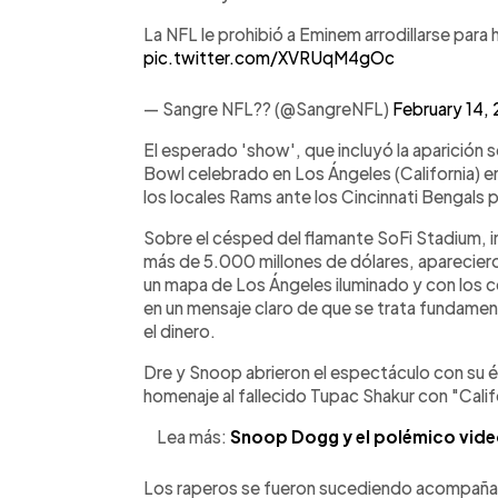
La NFL le prohibió a Eminem arrodillarse para h
pic.twitter.com/XVRUqM4gOc
— Sangre NFL?? (@SangreNFL)
February 14,
El esperado 'show', que incluyó la aparición s
Bowl celebrado en Los Ángeles (California) en
los locales Rams ante los Cincinnati Bengals
Sobre el césped del flamante SoFi Stadium,
más de 5.000 millones de dólares, aparecier
un mapa de Los Ángeles iluminado y con los 
en un mensaje claro de que se trata fundame
el dinero.
Dre y Snoop abrieron el espectáculo con su é
homenaje al fallecido Tupac Shakur con "Calif
Lea más:
Snoop Dogg y el polémico video
Los raperos se fueron sucediendo acompaña