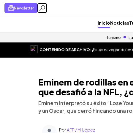
Newsletter
Inicio
Noticias
T
Turismo
La
CONTENIDO DE ARCHIVO:
¡Estás navegando en el
Eminem de rodillas en e
que desafió a la NFL, ¿
Eminem interpretó su éxito "Lose Yo
y un Oscar, que cerró hincando una rod
Por
AFP / M. López