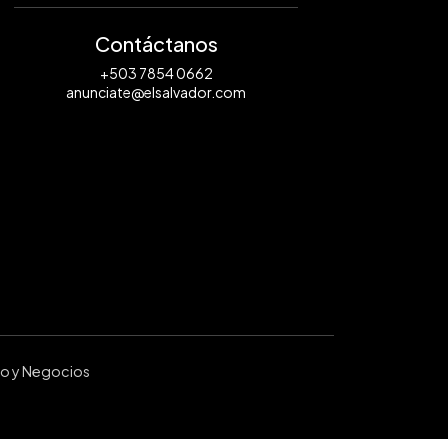
Contáctanos
+503 7854 0662
anunciate@elsalvador.com
ro y Negocios