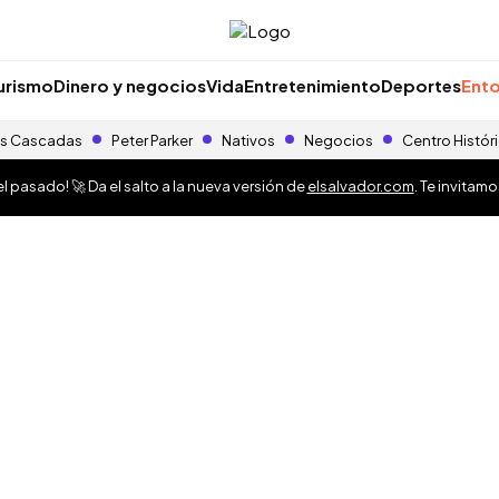
urismo
Dinero y negocios
Vida
Entretenimiento
Deportes
Ento
s Cascadas
Peter Parker
Nativos
Negocios
Centro Histór
 pasado! 🚀 Da el salto a la nueva versión de
elsalvador.com
. Te invitam