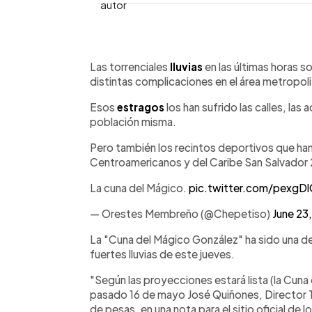
0:00
Facebook
Twitter
►
Escuchar artículo
Las torrenciales
lluvias
en las últimas horas s
distintas complicaciones en el área metropoli
Esos
estragos
los han sufrido las calles, las 
población misma.
Pero también los recintos deportivos que ha
Centroamericanos y del Caribe San Salvador
La cuna del Mágico.
pic.twitter.com/pexgD
— Orestes Membreño (@Chepetiso)
June 23
La "Cuna del Mágico González" ha sido una de
fuertes lluvias de este jueves.
"Según las proyecciones estará lista (la Cuna 
pasado 16 de mayo José Quiñones, Director T
de pesas, en una nota para el sitio oficial de l