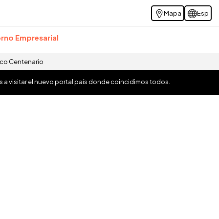
Mapa
Esp
rno Empresarial
ico Centenario
os a visitar el nuevo portal país donde coincidimos todos.