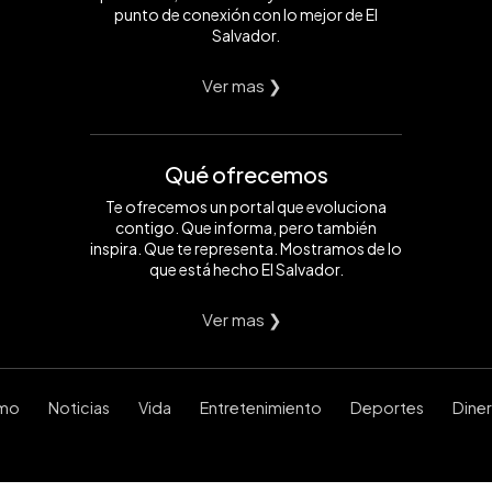
punto de conexión con lo mejor de El
Salvador.
Ver mas ❯
Qué ofrecemos
Te ofrecemos un portal que evoluciona
contigo. Que informa, pero también
inspira. Que te representa. Mostramos de lo
que está hecho El Salvador.
Ver mas ❯
smo
Noticias
Vida
Entretenimiento
Deportes
Dine