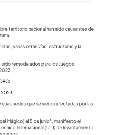
WhatsApp
Copiar link
obre territorio nacional han sido causantes de
tana.
aceras, varias otras vías, estructuras y la
n sido remodelados para los Juegos
 2023.
lO9CI
, 2023
 esas sedes que se vieron afectadas por las
del Mágico) el 5 de junio", manifestó el
écnico Internacional (DTI) de levantamiento
os juegos.