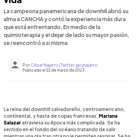
La campeona panamericana de downhill abrió su
alma a CANCHA y contó la experiencia más dura
que está enfrentando. En medio de la
quimioterapia y el dejar de lado su mayor pasión,
se reencontró a si misma
Por
César Najarro | Twitter:@cjnajarro
Publicado el 22 de marzo de 2023
0:00
►
Escuchar artículo
La reina del downhill salvadoreño, centroamericano,
continental, y hasta de copas francesas,
Mariana
Salazar
atraviesa su época más complicada. Se ha
sentido en el fondo del océano tratando de salir
mientras una ola tras otra no le permiten respirar. Se ha