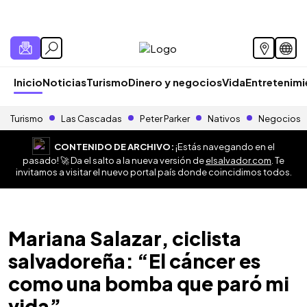
Inicio
Noticias
Turismo
Dinero y negocios
Vida
Entretenim
Turismo
Las Cascadas
Peter Parker
Nativos
Negocios
CONTENIDO DE ARCHIVO:
¡Estás navegando en el
pasado! 🚀 Da el salto a la nueva versión de
elsalvador.com
. Te
invitamos a visitar el nuevo portal país donde coincidimos todos.
Mariana Salazar, ciclista
salvadoreña: “El cáncer es
como una bomba que paró mi
vida”