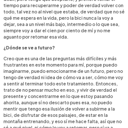
tiempo para recuperarme y poder de verdad volver con
todo, tal vez no al nivel que estaba, de verdad que no sé
qué me espera en la vida, pero la bici nunca la voy a
dejar, sea a un nivel más bajo, intermedio o lo que sea,
siempre voy a dar el cien por ciento de mí y no me
aguanto por retomar esa vida.
¿Dónde se ve a futuro?
Creo que es una de las preguntas más difíciles y más
frustrantes en este momento para mí, porque puedo
imaginarme, puedo emocionarme de un futuro, pero no
tengo de verdad ni idea de cómo va a ser, cómo me voy
a sentir al terminar todo este tratamiento. Entonces,
trato de no pensar mucho en eso, y vivir de verdad el
presente y concentrarme en lo que estoy pasando
ahorita, aunque sí no descarto pues esa, no puedo
mentir que tengo esa ilusión de volver a subirme a la
bici, de disfrutar de esos paisajes, de estar en la
montaña entrenando, y eso sí me hace falta, así que no
sé a qué nivel, ni cómo lo voy a retomar, pero sí va a