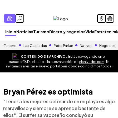
Inicio
Noticias
Turismo
Dinero y negocios
Vida
Entretenim
Turismo
Las Cascadas
Peter Parker
Nativos
Negocios
CONTENIDO DE ARCHIVO:
¡Estás navegando en el
pasado! 🚀 Da el salto a la nueva versión de
elsalvador.com
. Te
invitamos a visitar el nuevo portal país donde coincidimos todos.
Bryan Pérez es optimista
“Tener a los mejores del mundo en mi playa es algo
maravilloso y siempre se aprende bastante de
ellos". El surfer salvadoreño concluyó su