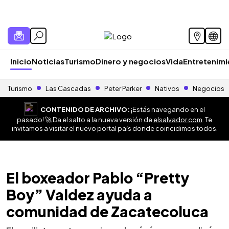
Inicio
Noticias
Turismo
Dinero y negocios
Vida
Entretenim
Turismo
Las Cascadas
Peter Parker
Nativos
Negocios
CONTENIDO DE ARCHIVO:
¡Estás navegando en el
pasado! 🚀 Da el salto a la nueva versión de
elsalvador.com
. Te
invitamos a visitar el nuevo portal país donde coincidimos todos.
El boxeador Pablo “Pretty
Boy” Valdez ayuda a
comunidad de Zacatecoluca