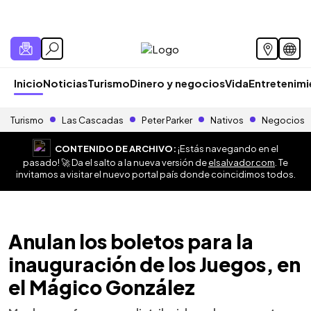
Inicio
Noticias
Turismo
Dinero y negocios
Vida
Entretenim
Turismo
Las Cascadas
Peter Parker
Nativos
Negocios
CONTENIDO DE ARCHIVO:
¡Estás navegando en el
pasado! 🚀 Da el salto a la nueva versión de
elsalvador.com
. Te
invitamos a visitar el nuevo portal país donde coincidimos todos.
Anulan los boletos para la
inauguración de los Juegos, en
el Mágico González