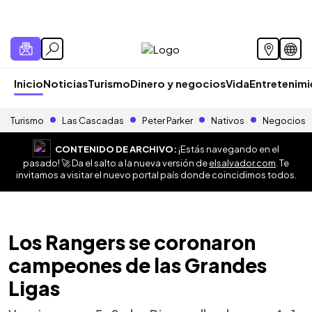
Inicio
Noticias
Turismo
Dinero y negocios
Vida
Entretenim
Turismo
Las Cascadas
Peter Parker
Nativos
Negocios
CONTENIDO DE ARCHIVO:
¡Estás navegando en el
pasado! 🚀 Da el salto a la nueva versión de
elsalvador.com
. Te
invitamos a visitar el nuevo portal país donde coincidimos todos.
Los Rangers se coronaron
campeones de las Grandes
Ligas