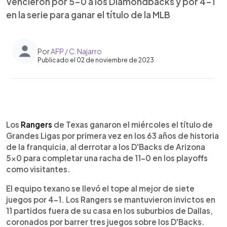
Vencieron por 5-0 a los Diamondbacks y por 4-1
en la serie para ganar el título de la MLB
Por
AFP / C. Najarro
Publicado el 02 de noviembre de 2023
0:00
►
Escuchar artículo
Los
Rangers
de Texas ganaron el miércoles el título de
Grandes Ligas por primera vez en los 63 años de historia
de la franquicia, al derrotar a los D'Backs de Arizona
5x0 para completar una racha de 11-0 en los playoffs
como visitantes.
El equipo texano se llevó el tope al mejor de siete
juegos por 4-1. Los Rangers se mantuvieron invictos en
11 partidos fuera de su casa en los suburbios de Dallas,
coronados por barrer tres juegos sobre los D'Backs.