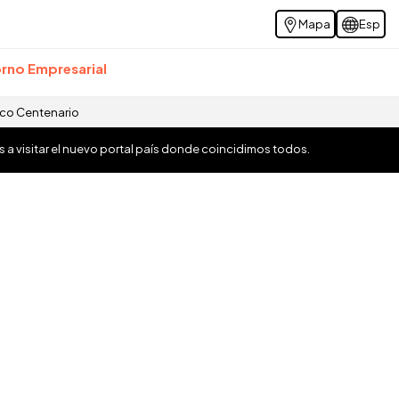
Mapa
Esp
rno Empresarial
ico Centenario
os a visitar el nuevo portal país donde coincidimos todos.