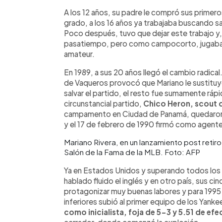
A los 12 años, su padre le compró sus primero
grado, a los 16 años ya trabajaba buscando s
Poco después, tuvo que dejar este trabajo y
pasatiempo, pero como campocorto, jugaba
amateur.
En 1989, a sus 20 años llegó el cambio radica
de Vaqueros provocó que Mariano le sustituye
salvar el partido, el resto fue sumamente r
circunstancial partido,
Chico Heron, scout 
campamento en Ciudad de Panamá, quedaron 
y el 17 de febrero de 1990 firmó como agente 
Mariano Rivera, en un lanzamiento post retiro
Salón de la Fama de la MLB. Foto: AFP
Ya en Estados Unidos y superando todos los d
hablado fluido el inglés y en otro país, sus ci
protagonizar muy buenas labores y para 1995
inferiores subió al primer equipo de los Yanke
como inicialista, foja de 5-3 y 5.51 de efe