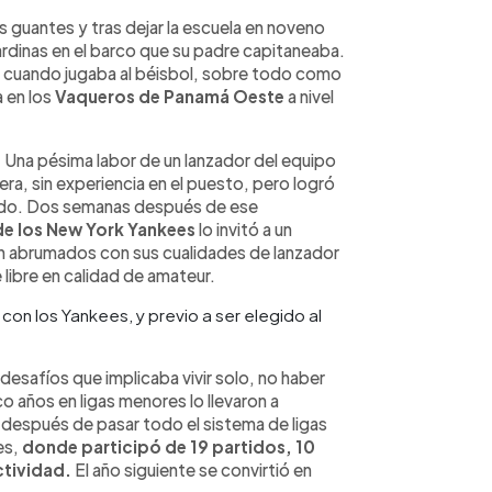
s guantes y tras dejar la escuela en noveno
ardinas en el barco que su padre capitaneaba.
, cuando jugaba al béisbol, sobre todo como
 en los
Vaqueros de Panamá Oeste
a nivel
l. Una pésima labor de un lanzador del equipo
ra, sin experiencia en el puesto, pero logró
ápido. Dos semanas después de ese
de los New York Yankees
lo invitó a un
abrumados con sus cualidades de lanzador
libre en calidad de amateur.
 con los Yankees, y previo a ser elegido al
esafíos que implicaba vivir solo, no haber
nco años en ligas menores lo llevaron a
 después de pasar todo el sistema de ligas
es,
donde participó de 19 partidos, 10
ctividad.
El año siguiente se convirtió en