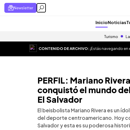
Newsletter
Inicio
Noticias
T
Turismo
La
CONTENIDO DE ARCHIVO:
¡Estás navegando en el
PERFIL: Mariano River
conquistó el mundo del
El Salvador
El beisbolista Mariano Rivera es un íd
del deporte centroamericano. Hoy com
Salvador y esta es su poderosa histori