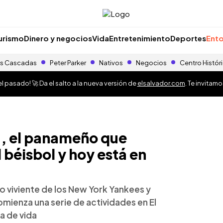
urismo
Dinero y negocios
Vida
Entretenimiento
Deportes
Ento
s Cascadas
Peter Parker
Nativos
Negocios
Centro Histór
 pasado! 🚀 Da el salto a la nueva versión de
elsalvador.com
. Te invitam
a, el panameño que
 béisbol y hoy está en
olo viviente de los New York Yankees y
ienza una serie de actividades en El
a de vida