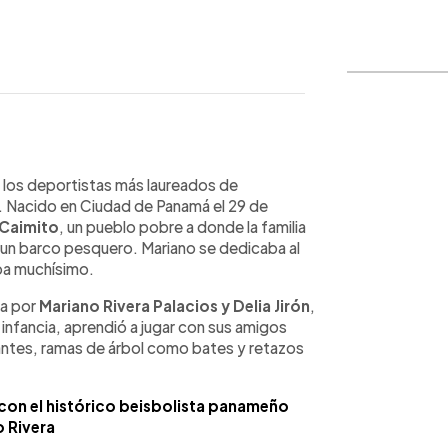
WhatsApp
Copiar link
 los deportistas más laureados de
. Nacido en Ciudad de Panamá el 29 de
 Caimito
, un pueblo pobre a donde la familia
n un barco pesquero. Mariano se dedicaba al
aba muchísimo.
da por
Mariano Rivera Palacios y Delia Jirón
,
infancia, aprendió a jugar con sus amigos
ntes, ramas de árbol como bates y retazos
 con el histórico beisbolista panameño
 Rivera