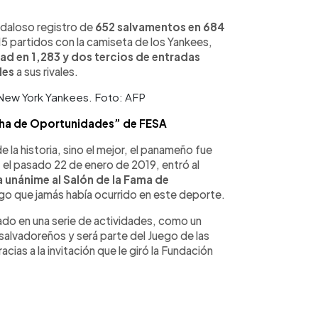
daloso registro de
652 salvamentos en 684
115 partidos con la camiseta de los Yankees,
dad en 1,283 y dos tercios de entradas
des
a sus rivales.
 New York Yankees. Foto: AFP
cha de Oportunidades” de FESA
la historia, sino el mejor, el panameño fue
 el pasado 22 de enero de 2019, entró al
 unánime al Salón de la Fama de
go que jamás había ocurrido en este deporte.
ado en una serie de actividades, como un
 salvadoreños y será parte del Juego de las
acias a la invitación que le giró la Fundación