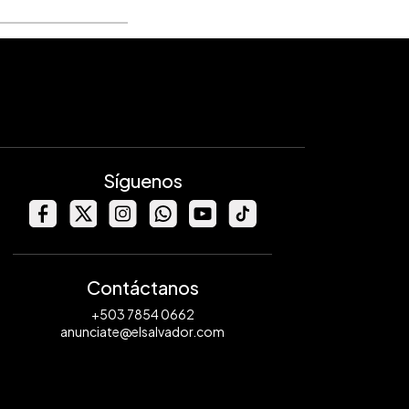
Síguenos
Contáctanos
+503 7854 0662
anunciate@elsalvador.com