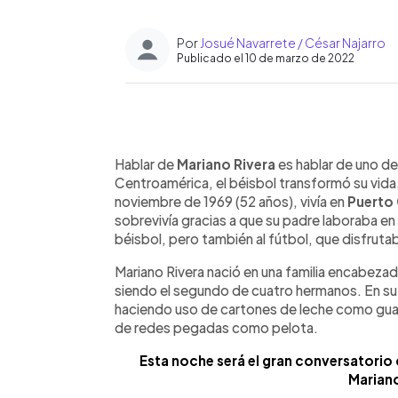
Por
Josué Navarrete / César Najarro
Publicado el 10 de marzo de 2022
0:00
Facebook
Twitter
►
Escuchar artículo
Hablar de
Mariano Rivera
es hablar de uno de
Centroamérica, el béisbol transformó su vida
noviembre de 1969 (52 años), vivía en
Puerto
sobrevivía gracias a que su padre laboraba e
béisbol, pero también al fútbol, que disfrut
Mariano Rivera nació en una familia encabeza
siendo el segundo de cuatro hermanos. En su 
haciendo uso de cartones de leche como gua
de redes pegadas como pelota.
Esta noche será el gran conversatorio
Mariano