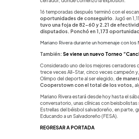
cerrador, donde comenzó la explosión.
16 temporadas después terminó con el escan
oportunidades de conseguirlo
. Jugó en 1,
tuvo una foja de 82-60 y 2.21 de efectivi
disputados. Ponchó en 1,173 oportunida
Mariano Rivera durante un homenaje con los
También:
Se viene un nuevo Torneo “Can
Considerado uno de los mejores cerradores de 
trece veces All-Star, cinco veces campeón y,
Olimpo del deporte al ser elegido,
de manera
Cooperstown con el total de los votos,
al
Mariano Rivera estará desde hoy hasta el sáb
conversatorio, unas clínicas con beisbolistas
Estrellas del béisbol salvadoreño, en parte, gr
Educando a un Salvadoreño (FESA).
REGRESAR A PORTADA