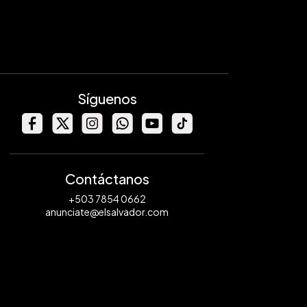
Síguenos
Contáctanos
+503 7854 0662
anunciate@elsalvador.com