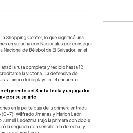
WhatsApp
Copiar link
1 a Shopping Center, lo que significó una
nes en su lucha con Nacionales por conseguir
iga Nacional de Béisbol de El Salvador, en el
anzó la ruta completa y recibió hasta 12
reditarse la victoria. La defensiva de
asta cinco dobleplays en el encuentro.
e el gerente del Santa Tecla y un jugador
» por su salario
iones en la parte baja de la primera entrada
o (0-7). Wilfredo Jiménez y Marlon León
 Junnell Ledezma trajo la primera con doble
ó la segunda con sencillo a la derecha, y
 una doblematanza.