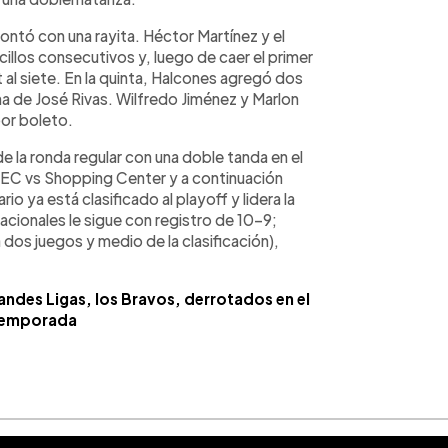
ontó con una rayita. Héctor Martínez y el
llos consecutivos y, luego de caer el primer
 al siete. En la quinta, Halcones agregó dos
ha de José Rivas. Wilfredo Jiménez y Marlon
or boleto.
de la ronda regular con una doble tanda en el
TEC vs Shopping Center y a continuación
io ya está clasificado al playoff y lidera la
Nacionales le sigue con registro de 10-9;
dos juegos y medio de la clasificación),
des Ligas, los Bravos, derrotados en el
 temporada