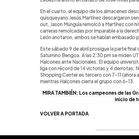
En el cuarto, el equipo de los almacenes desc
quisqueyano Jesús Martínez descargaron senci
out, Jason Munguía remolcó a Martínez con hit
carreras remolcadas por imparable a la derec
León anotaron, ambos se habían embasado p
Este sábado 9 de abril prosigue la parte final 
Saturnino Bengoa. A las 2:30 pm se miden U
Halcones ante Nacionales. El equipo universitar
liga con récord de 14 victorias y 4 derrotas; 
Shopping Center es tercero con 7-11 (ahora a 
mientras Halcones cierra el grupo con 6-13.
MIRA TAMBIÉN: Los campeones de las Gran
inicio de
VOLVER A PORTADA