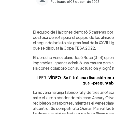
Publicado el 08 de abril de 2022
0:00
Facebook
Twitter
►
Escuchar artículo
El equipo de Halcones derrotó 5 carreras por 
costosa derrota para el equipo de los almace
el segundo boleto a la gran final de la XXVII L
que se disputa la Copa FESA 2022.
El derecho venezolano José Roca (3-4) quien l
imparables, apenas admitió una carrera para ac
Halcones colaboró con su actuación y logró h
LEER:
VÍDEO. Se filtró una discusión entr
que «preguntaba
La novena naranja fabricó rally de tres anotac
ante el zurdo abridor dominicano Aneury Oliv
recibieron pasaportes, mientras el venezolano
al centro. Su compatriota Osman Marval factur
Ledezma anotó en batazo de José Rivas para