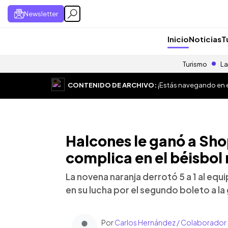
Newsletter
Inicio
Noticias
T
Turismo
La
CONTENIDO DE ARCHIVO:
¡Estás navegando en el
Halcones le ganó a Sho
complica en el béisbol
La novena naranja derrotó 5 a 1 al equ
en su lucha por el segundo boleto a la 
Por
Carlos Hernández / Colaborador