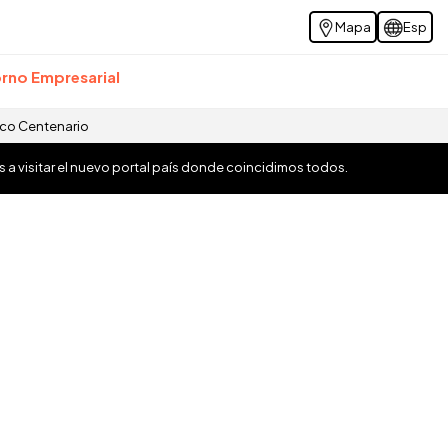
Mapa
Esp
rno Empresarial
ico Centenario
os a visitar el nuevo portal país donde coincidimos todos.