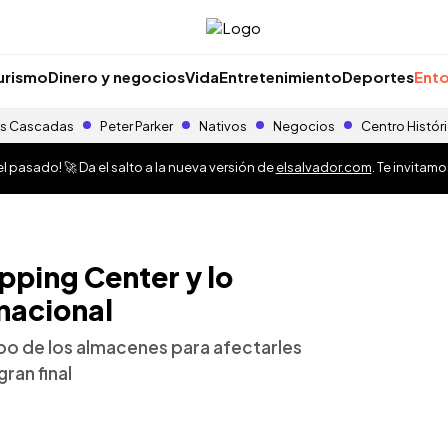
urismo
Dinero y negocios
Vida
Entretenimiento
Deportes
Ento
s Cascadas
Peter Parker
Nativos
Negocios
Centro Histór
 pasado! 🚀 Da el salto a la nueva versión de
elsalvador.com
. Te invitam
pping Center y lo
 nacional
ipo de los almacenes para afectarles
gran final