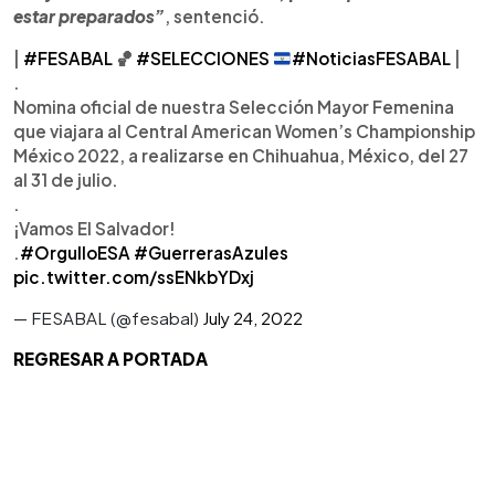
estar preparados”
, sentenció.
|
#FESABAL
🏀
#SELECCIONES
#NoticiasFESABAL
|
.
Nomina oficial de nuestra Selección Mayor Femenina
que viajara al Central American Women’s Championship
México 2022, a realizarse en Chihuahua, México, del 27
al 31 de julio.
.
¡Vamos El Salvador!
.
#OrgulloESA
#GuerrerasAzules
pic.twitter.com/ssENkbYDxj
— FESABAL (@fesabal)
July 24, 2022
REGRESAR A PORTADA