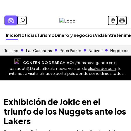
Inicio
Noticias
Turismo
Dinero y negocios
Vida
Entretenim
Turismo
Las Cascadas
Peter Parker
Nativos
Negocios
CONTENIDO DE ARCHIVO:
¡Estás navegando en el
pasado! 🚀 Da el salto a la nueva versión de
elsalvador.com
. Te
invitamos a visitar el nuevo portal país donde coincidimos todos.
Exhibición de Jokic en el
triunfo de los Nuggets ante los
Lakers