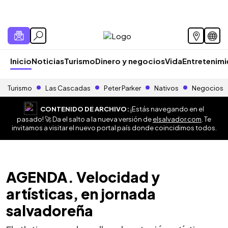
Inicio
Noticias
Turismo
Dinero y negocios
Vida
Entretenim
Turismo
Las Cascadas
Peter Parker
Nativos
Negocios
CONTENIDO DE ARCHIVO:
¡Estás navegando en el
pasado! 🚀 Da el salto a la nueva versión de
elsalvador.com
. Te
invitamos a visitar el nuevo portal país donde coincidimos todos.
AGENDA. Velocidad y
artísticas, en jornada
salvadoreña