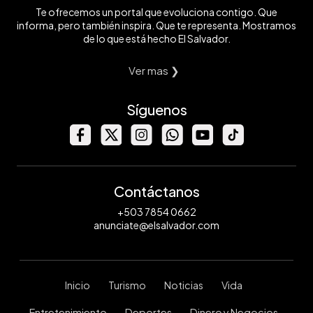
Te ofrecemos un portal que evoluciona contigo. Que
informa, pero también inspira. Que te representa. Mostramos
de lo que está hecho El Salvador.
Ver mas ❯
Síguenos
Contáctanos
+503 7854 0662
anunciate@elsalvador.com
Inicio
Turismo
Noticias
Vida
Entretenimiento
Deportes
Dinero y Negocios