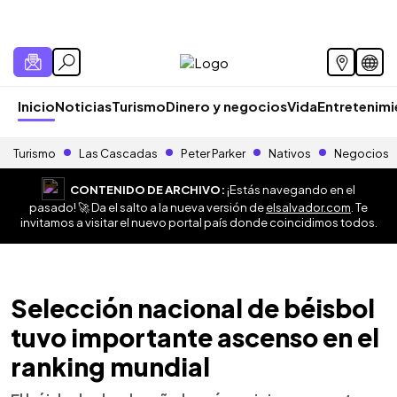
Inicio
Noticias
Turismo
Dinero y negocios
Vida
Entretenim
Turismo
Las Cascadas
Peter Parker
Nativos
Negocios
CONTENIDO DE ARCHIVO:
¡Estás navegando en el
pasado! 🚀 Da el salto a la nueva versión de
elsalvador.com
. Te
invitamos a visitar el nuevo portal país donde coincidimos todos.
Selección nacional de béisbol
tuvo importante ascenso en el
ranking mundial