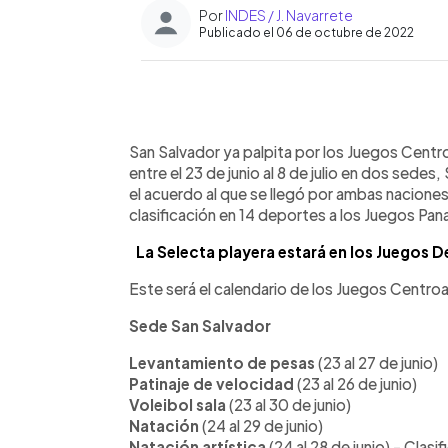
Por
INDES / J. Navarrete
Publicado el 06 de octubre de 2022
0:00
Facebook
Twitter
►
Escuchar artículo
San Salvador ya palpita por los Juegos Centr
entre el 23 de junio al 8 de julio en dos sede
el acuerdo al que se llegó por ambas naciones 
clasificación en 14 deportes a los Juegos P
La Selecta playera estará en los Juegos 
Este será el calendario de los Juegos Centro
Sede San Salvador
Levantamiento de pesas
(23 al 27 de junio)
Patinaje de velocidad
(23 al 26 de junio)
Voleibol sala
(23 al 30 de junio)
Natación
(24 al 29 de junio)
Natación artística
(24 al 28 de junio) - Clas