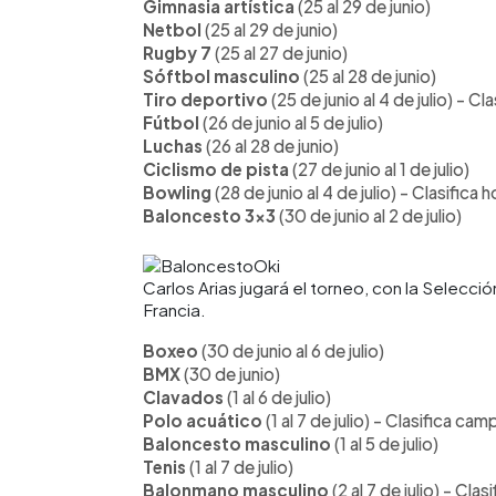
Gimnasia artística
(25 al 29 de junio)
Netbol
(25 al 29 de junio)
Rugby 7
(25 al 27 de junio)
Sóftbol masculino
(25 al 28 de junio)
Tiro deportivo
(25 de junio al 4 de julio) - 
Fútbol
(26 de junio al 5 de julio)
Luchas
(26 al 28 de junio)
Ciclismo de pista
(27 de junio al 1 de julio)
Bowling
(28 de junio al 4 de julio) - Clasifi
Baloncesto 3×3
(30 de junio al 2 de julio)
Carlos Arias jugará el torneo, con la Selecci
Francia.
Boxeo
(30 de junio al 6 de julio)
BMX
(30 de junio)
Clavados
(1 al 6 de julio)
Polo acuático
(1 al 7 de julio) - Clasifica 
Baloncesto masculino
(1 al 5 de julio)
Tenis
(1 al 7 de julio)
Balonmano masculino
(2 al 7 de julio) - C