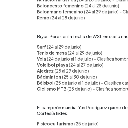
Baloncesto femenino
(24 al 28 de junio)
Balonmano femenino
(24 al 29 de junio) - 
Remo
(24 al 28 de junio)
Bryan Pérez en la fecha de WSL en suelo na
Surf
(24 al 29 de junio)
Tenis de mesa
(24 al 29 de junio)
Vela
(24 de junio al 1 de julio) - Clasifica h
Voleibol playa
(24 al 27 de junio)
Ajedrez
(25 al 29 de junio)
Bádminton
(25 al 30 de junio)
Béisbol
(25 de junio al 1 de julio) - Clasific
Ciclismo MTB
(25 de junio) - Clasifica homb
El campeón mundial Yuri Rodríguez quiere des
Cortesía Indes.
Fisicoculturismo
(25 de junio)