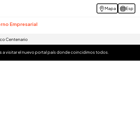
Mapa
Esp
rno Empresarial
ico Centenario
os a visitar el nuevo portal país donde coincidimos todos.