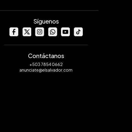
Síguenos
Contáctanos
+503 7854 0662
anunciate@elsalvador.com