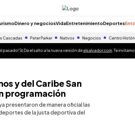
urismo
Dinero y negocios
Vida
Entretenimiento
Deportes
Ento
s Cascadas
Peter Parker
Nativos
Negocios
Centro Histór
 pasado! 🚀 Da el salto a la nueva versión de
elsalvador.com
. Te invitam
os y del Caribe San
en programación
a presentaron de manera oficial las
eportes de la justa deportiva del