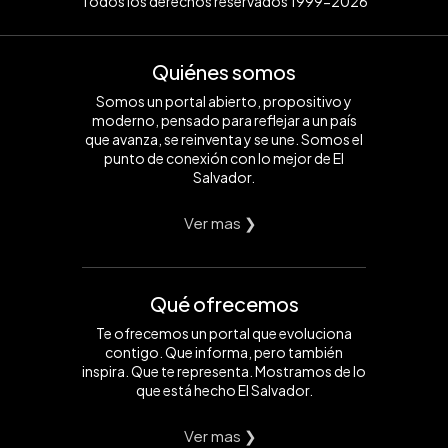
Todos los derechos reservados 1999-2026
Quiénes somos
Somos un portal abierto, propositivo y
moderno, pensado para reflejar a un país
que avanza, se reinventa y se une. Somos el
punto de conexión con lo mejor de El
Salvador.
Ver mas ❯
Qué ofrecemos
Te ofrecemos un portal que evoluciona
contigo. Que informa, pero también
inspira. Que te representa. Mostramos de lo
que está hecho El Salvador.
Ver mas ❯