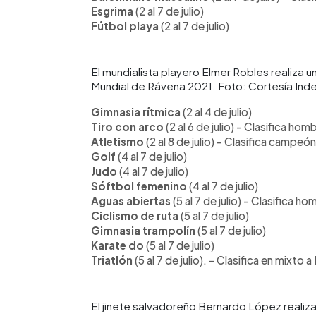
Esgrima
(2 al 7 de julio)
Fútbol playa
(2 al 7 de julio)
El mundialista playero Elmer Robles realiza u
Mundial de Rávena 2021. Foto: Cortesía Ind
Gimnasia rítmica
(2 al 4 de julio)
Tiro con arco
(2 al 6 de julio) - Clasifica h
Atletismo
(2 al 8 de julio) - Clasifica camp
Golf
(4 al 7 de julio)
Judo
(4 al 7 de julio)
Sóftbol femenino
(4 al 7 de julio)
Aguas abiertas
(5 al 7 de julio) - Clasifica 
Ciclismo de ruta
(5 al 7 de julio)
Gimnasia trampolín
(5 al 7 de julio)
Karate do
(5 al 7 de julio)
Triatlón
(5 al 7 de julio). - Clasifica en mixto
El jinete salvadoreño Bernardo López realiza