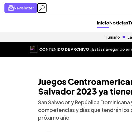
Newsletter
Inicio
Noticias
T
Turismo
La
CONTENIDO DE ARCHIVO:
¡Estás navegando en el
Juegos Centroamerican
Salvador 2023 ya tien
San Salvador y República Dominicana y
competencias y días que tendrán los d
próximo año