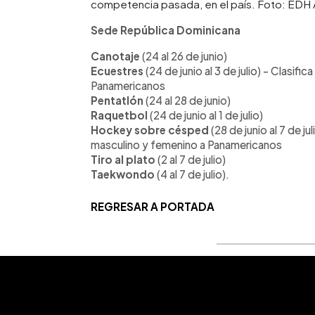
competencia pasada, en el país. Foto: EDH 
Sede República Dominicana
Canotaje
(24 al 26 de junio)
Ecuestres
(24 de junio al 3 de julio) - Clasif
Panamericanos
Pentatlón
(24 al 28 de junio)
Raquetbol
(24 de junio al 1 de julio)
Hockey sobre césped
(28 de junio al 7 de 
masculino y femenino a Panamericanos
Tiro al plato
(2 al 7 de julio)
Taekwondo
(4 al 7 de julio).
REGRESAR A PORTADA