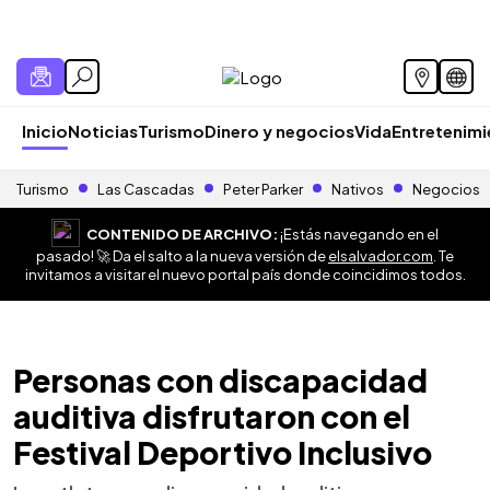
Inicio
Noticias
Turismo
Dinero y negocios
Vida
Entretenim
Turismo
Las Cascadas
Peter Parker
Nativos
Negocios
CONTENIDO DE ARCHIVO:
¡Estás navegando en el
pasado! 🚀 Da el salto a la nueva versión de
elsalvador.com
. Te
invitamos a visitar el nuevo portal país donde coincidimos todos.
Personas con discapacidad
auditiva disfrutaron con el
Festival Deportivo Inclusivo