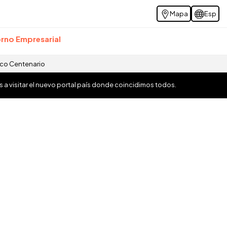
Mapa
Esp
rno Empresarial
ico Centenario
os a visitar el nuevo portal país donde coincidimos todos.