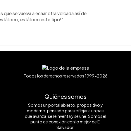
que se vuelva a echar otra volcada así de
está loco, está loco este tipo!".
Todos los derechos reservados 1999-2026
Quiénes somos
Somos un portal abierto, propositivo y
moderno, pensado para reflejar a un país
que avanza, se reinventa y se une. Somos el
punto de conexión con lo mejor de El
Salvador.