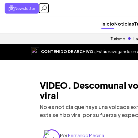
Newsletter
Inicio
Noticias
T
Turismo
La
CONTENIDO DE ARCHIVO:
¡Estás navegando en el
VIDEO. Descomunal vo
viral
No es noticia que haya una volcada ex
esta se hizo viral por su fuerza y espe
Por
Fernando Medina