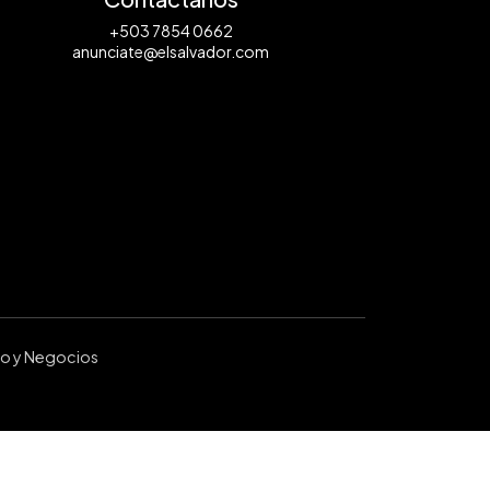
+503 7854 0662
anunciate@elsalvador.com
ro y Negocios