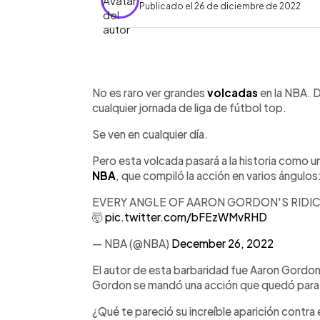
Publicado el 26 de diciembre de 2022
0:00
Facebook
Twitter
►
Escuchar artículo
No es raro ver grandes
volcadas
en la NBA. 
cualquier jornada de liga de fútbol top.
Se ven en cualquier día.
Pero esta volcada pasará a la historia como un
NBA
, que compiló la acción en varios ángulos
EVERY ANGLE OF AARON GORDON'S RIDIC
🤯
pic.twitter.com/bFEzWMvRHD
— NBA (@NBA)
December 26, 2022
El autor de esta barbaridad fue Aaron Gordo
Gordon se mandó una acción que quedó para 
¿Qué te pareció su increíble aparición contra e