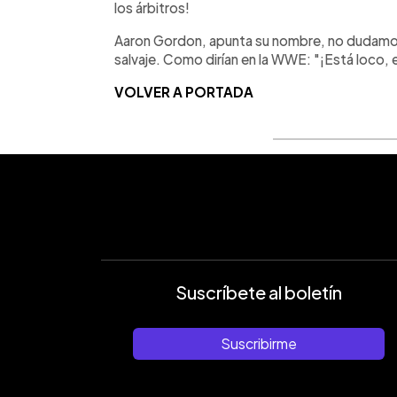
los árbitros!
Aaron Gordon, apunta su nombre, no dudamos 
salvaje. Como dirían en la WWE: "¡Está loco, 
VOLVER A PORTADA
Suscríbete al boletín
Suscribirme