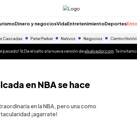
urismo
Dinero y negocios
Vida
Entretenimiento
Deportes
Ento
s Cascadas
Peter Parker
Nativos
Negocios
Centro Histór
 pasado! 🚀 Da el salto a la nueva versión de
elsalvador.com
. Te invitam
lcada en NBA se hace
traordinaria en la NBA, pero una como
ctacularidad ¡agarrate!