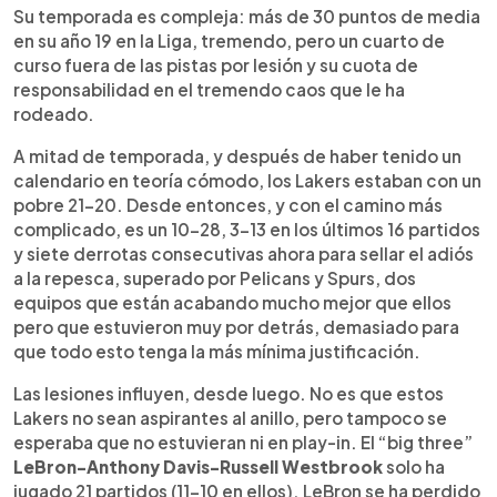
Su temporada es compleja: más de 30 puntos de media
en su año 19 en la Liga, tremendo, pero un cuarto de
curso fuera de las pistas por lesión y su cuota de
responsabilidad en el tremendo caos que le ha
rodeado.
A mitad de temporada, y después de haber tenido un
calendario en teoría cómodo, los Lakers estaban con un
pobre 21-20. Desde entonces, y con el camino más
complicado, es un 10-28, 3-13 en los últimos 16 partidos
y siete derrotas consecutivas ahora para sellar el adiós
a la repesca, superado por Pelicans y Spurs, dos
equipos que están acabando mucho mejor que ellos
pero que estuvieron muy por detrás, demasiado para
que todo esto tenga la más mínima justificación.
Las lesiones influyen, desde luego. No es que estos
Lakers no sean aspirantes al anillo, pero tampoco se
esperaba que no estuvieran ni en play-in. El “big three”
LeBron-Anthony Davis-Russell Westbrook
solo ha
jugado 21 partidos (11-10 en ellos). LeBron se ha perdido