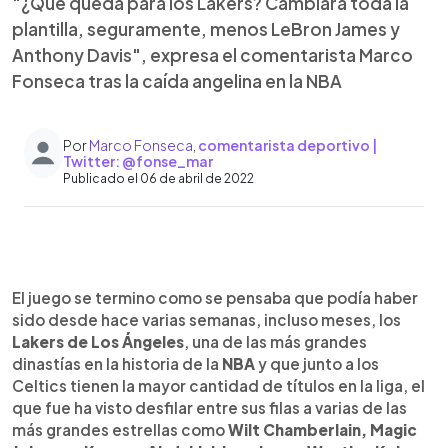
"¿Qué queda para los Lakers? Cambiará toda la
plantilla, seguramente, menos LeBron James y
Anthony Davis", expresa el comentarista Marco
Fonseca tras la caída angelina en la NBA
Por
Marco Fonseca
,
comentarista deportivo |
Twitter: @fonse_mar
Publicado el 06 de abril de 2022
0:00
►
Escuchar artículo
El juego se termino como se pensaba que podía haber
sido desde hace varias semanas, incluso meses, los
Lakers de Los Ángeles
, una de las más grandes
dinastías en la historia de la
NBA
y que junto a los
Celtics tienen la mayor cantidad de títulos en la liga, el
que fue ha visto desfilar entre sus filas a varias de las
más grandes estrellas como
Wilt Chamberlain, Magic