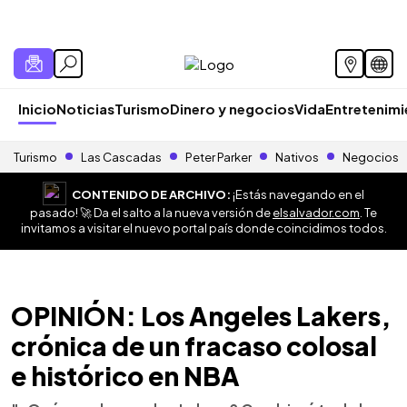
Inicio
Noticias
Turismo
Dinero y negocios
Vida
Entretenim
Turismo
Las Cascadas
Peter Parker
Nativos
Negocios
CONTENIDO DE ARCHIVO:
¡Estás navegando en el
pasado! 🚀 Da el salto a la nueva versión de
elsalvador.com
. Te
invitamos a visitar el nuevo portal país donde coincidimos todos.
OPINIÓN: Los Angeles Lakers,
crónica de un fracaso colosal
e histórico en NBA