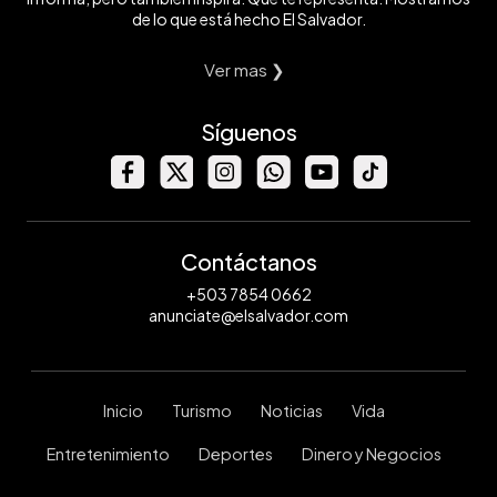
de lo que está hecho El Salvador.
Ver mas ❯
Síguenos
Contáctanos
+503 7854 0662
anunciate@elsalvador.com
Inicio
Turismo
Noticias
Vida
Entretenimiento
Deportes
Dinero y Negocios