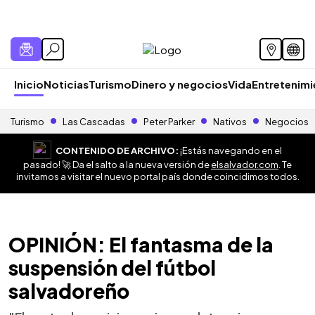
Inicio
Noticias
Turismo
Dinero y negocios
Vida
Entretenim
Turismo
Las Cascadas
Peter Parker
Nativos
Negocios
CONTENIDO DE ARCHIVO:
¡Estás navegando en el
pasado! 🚀 Da el salto a la nueva versión de
elsalvador.com
. Te
invitamos a visitar el nuevo portal país donde coincidimos todos.
OPINIÓN: El fantasma de la
suspensión del fútbol
salvadoreño