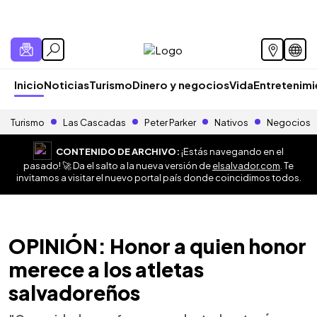
Inicio
Noticias
Turismo
Dinero y negocios
Vida
Entretenim
Turismo
Las Cascadas
Peter Parker
Nativos
Negocios
CONTENIDO DE ARCHIVO:
¡Estás navegando en el
pasado! 🚀 Da el salto a la nueva versión de
elsalvador.com
. Te
invitamos a visitar el nuevo portal país donde coincidimos todos.
OPINIÓN: Honor a quien honor
merece a los atletas
salvadoreños