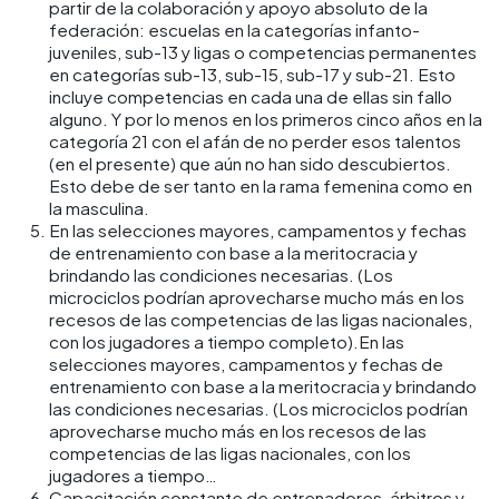
partir de la colaboración y apoyo absoluto de la
federación: escuelas en la categorías infanto-
juveniles, sub-13 y ligas o competencias permanentes
en categorías sub-13, sub-15, sub-17 y sub-21. Esto
incluye competencias en cada una de ellas sin fallo
alguno. Y por lo menos en los primeros cinco años en la
categoría 21 con el afán de no perder esos talentos
(en el presente) que aún no han sido descubiertos.
Esto debe de ser tanto en la rama femenina como en
la masculina.
En las selecciones mayores, campamentos y fechas
de entrenamiento con base a la meritocracia y
brindando las condiciones necesarias. (Los
microciclos podrían aprovecharse mucho más en los
recesos de las competencias de las ligas nacionales,
con los jugadores a tiempo completo).
En las
selecciones mayores, campamentos y fechas de
entrenamiento con base a la meritocracia y brindando
las condiciones necesarias. (Los microciclos podrían
aprovecharse mucho más en los recesos de las
competencias de las ligas nacionales, con los
jugadores a tiempo…
Capacitación constante de entrenadores, árbitros y