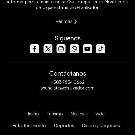
informa, pero también inspira. Que te representa. Mostramos
de lo que está hecho El Salvador.
Ver mas ❯
Síguenos
Contáctanos
+503 7854 0662
anunciate@elsalvador.com
Inicio
Turismo
Noticias
Vida
Entretenimiento
Deportes
Dinero y Negocios