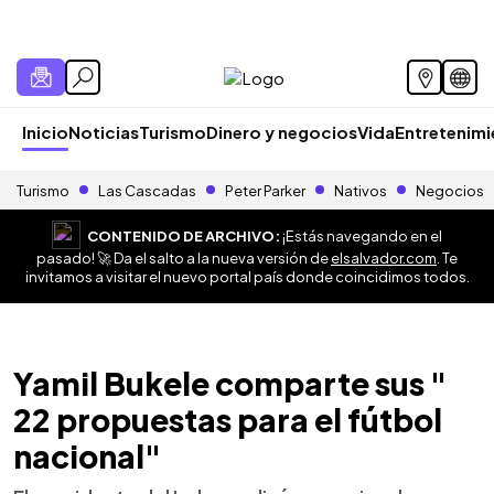
Inicio
Noticias
Turismo
Dinero y negocios
Vida
Entretenim
Turismo
Las Cascadas
Peter Parker
Nativos
Negocios
CONTENIDO DE ARCHIVO:
¡Estás navegando en el
pasado! 🚀 Da el salto a la nueva versión de
elsalvador.com
. Te
invitamos a visitar el nuevo portal país donde coincidimos todos.
Yamil Bukele comparte sus "
22 propuestas para el fútbol
nacional"