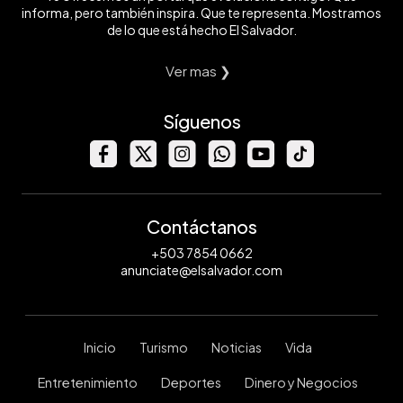
informa, pero también inspira. Que te representa. Mostramos
de lo que está hecho El Salvador.
Ver mas ❯
Síguenos
Contáctanos
+503 7854 0662
anunciate@elsalvador.com
Inicio
Turismo
Noticias
Vida
Entretenimiento
Deportes
Dinero y Negocios