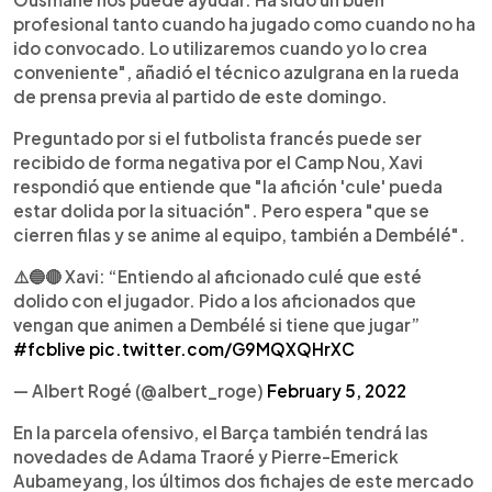
profesional tanto cuando ha jugado como cuando no ha
ido convocado. Lo utilizaremos cuando yo lo crea
conveniente", añadió el técnico azulgrana en la rueda
de prensa previa al partido de este domingo.
Preguntado por si el futbolista francés puede ser
recibido de forma negativa por el Camp Nou, Xavi
respondió que entiende que "la afición 'cule' pueda
estar dolida por la situación". Pero espera "que se
cierren filas y se anime al equipo, también a Dembélé".
⚠️🔵🔴 Xavi: “Entiendo al aficionado culé que esté
dolido con el jugador. Pido a los aficionados que
vengan que animen a Dembélé si tiene que jugar”
#fcblive
pic.twitter.com/G9MQXQHrXC
— Albert Rogé (@albert_roge)
February 5, 2022
En la parcela ofensivo, el Barça también tendrá las
novedades de Adama Traoré y Pierre-Emerick
Aubameyang, los últimos dos fichajes de este mercado