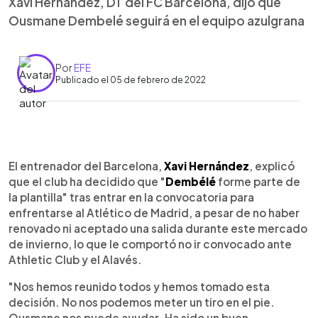
Xavi Hernández, DT del FC Barcelona, dijo que
Ousmane Dembelé seguirá en el equipo azulgrana
Por
EFE
Publicado el 05 de febrero de 2022
0:00
►
Escuchar artículo
El entrenador del Barcelona,
Xavi Hernández
, explicó
que el club ha decidido que "
Dembélé
forme parte de
la plantilla" tras entrar en la convocatoria para
enfrentarse al Atlético de Madrid, a pesar de no haber
renovado ni aceptado una salida durante este mercado
de invierno, lo que le comportó no ir convocado ante
Athletic Club y el Alavés.
"Nos hemos reunido todos y hemos tomado esta
decisión. No nos podemos meter un tiro en el pie.
Ousmane nos puede ayudar. Ha sido un buen