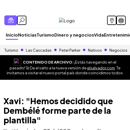
Inicio
Noticias
Turismo
Dinero y negocios
Vida
Entretenim
Turismo
Las Cascadas
Peter Parker
Nativos
Negocios
CONTENIDO DE ARCHIVO:
¡Estás navegando en el
pasado! 🚀 Da el salto a la nueva versión de
elsalvador.com
. Te
invitamos a visitar el nuevo portal país donde coincidimos todos.
Xavi: "Hemos decidido que
Dembélé forme parte de la
plantilla"