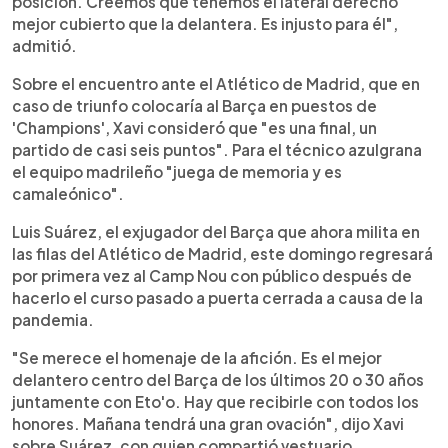
posición. Creemos que tenemos el lateral derecho
mejor cubierto que la delantera. Es injusto para él",
admitió.
Sobre el encuentro ante el Atlético de Madrid, que en
caso de triunfo colocaría al Barça en puestos de
'Champions', Xavi consideró que "es una final, un
partido de casi seis puntos". Para el técnico azulgrana
el equipo madrileño "juega de memoria y es
camaleónico".
Luis Suárez, el exjugador del Barça que ahora milita en
las filas del Atlético de Madrid, este domingo regresará
por primera vez al Camp Nou con público después de
hacerlo el curso pasado a puerta cerrada a causa de la
pandemia.
"Se merece el homenaje de la afición. Es el mejor
delantero centro del Barça de los últimos 20 o 30 años
juntamente con Eto'o. Hay que recibirle con todos los
honores. Mañana tendrá una gran ovación", dijo Xavi
sobre Suárez, con quien compartió vestuario.