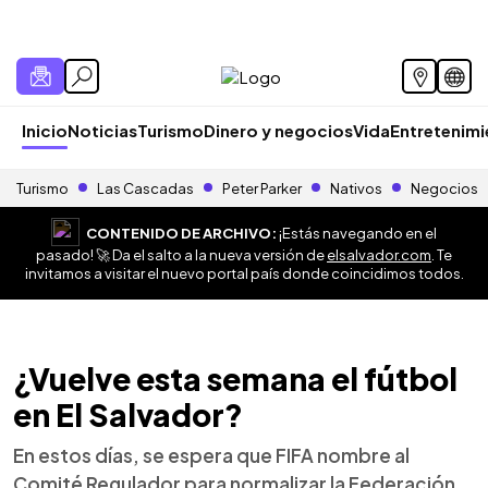
Inicio
Noticias
Turismo
Dinero y negocios
Vida
Entretenim
Turismo
Las Cascadas
Peter Parker
Nativos
Negocios
CONTENIDO DE ARCHIVO:
¡Estás navegando en el
pasado! 🚀 Da el salto a la nueva versión de
elsalvador.com
. Te
invitamos a visitar el nuevo portal país donde coincidimos todos.
¿Vuelve esta semana el fútbol
en El Salvador?
En estos días, se espera que FIFA nombre al
Comité Regulador para normalizar la Federación