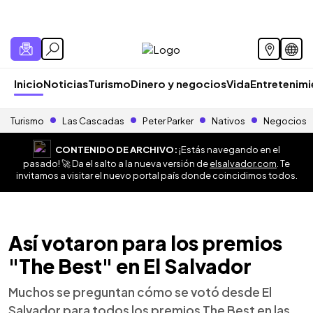
Inicio
Noticias
Turismo
Dinero y negocios
Vida
Entretenim
Turismo
Las Cascadas
Peter Parker
Nativos
Negocios
CONTENIDO DE ARCHIVO:
¡Estás navegando en el
pasado! 🚀 Da el salto a la nueva versión de
elsalvador.com
. Te
invitamos a visitar el nuevo portal país donde coincidimos todos.
Así votaron para los premios
"The Best" en El Salvador
Muchos se preguntan cómo se votó desde El
Salvador para todos los premios The Best en las