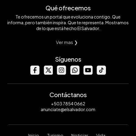
Qué ofrecemos
Te ofrecemos un portal que evoluciona contigo. Que
informa, pero también inspira. Que te representa. Mostramos
de lo que está hecho El Salvador.
Ver mas ❯
Síguenos
Contáctanos
+503 7854 0662
anunciate@elsalvador.com
Inicio
Turismo
Noticias
Vida