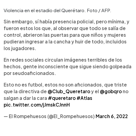
Violencia en el estadio del Querétaro. Foto / AFP.
Sin embargo, sí había presencia policial, pero mínima, y
fueron estos los que, al observar que todo se salía de
control, abrieron las puertas para que niños y mujeres
pudieran ingresar a la cancha y huir de todo, incluidos
los jugadores.
En redes sociales circulan imágenes terribles de los
hechos, gente inconsciente que sigue siendo golpeada
por seudoaficionados.
Esto no es futbol, estos no son aficionados, que triste
que la directiva de
@Club_Queretaro
y el
@gobqro
no
salgan a dar la cara
#queretaro
#Atlas
pic.twitter.com/jJmskCJnnH
— El Rompehuesos (@El_Rompehuesos)
March 6, 2022