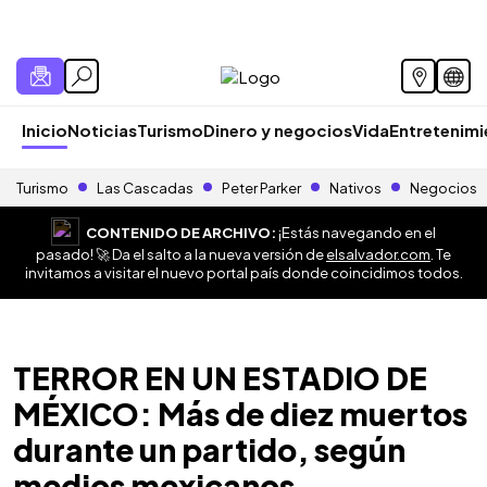
Inicio
Noticias
Turismo
Dinero y negocios
Vida
Entretenim
Turismo
Las Cascadas
Peter Parker
Nativos
Negocios
CONTENIDO DE ARCHIVO:
¡Estás navegando en el
pasado! 🚀 Da el salto a la nueva versión de
elsalvador.com
. Te
invitamos a visitar el nuevo portal país donde coincidimos todos.
TERROR EN UN ESTADIO DE
MÉXICO: Más de diez muertos
durante un partido, según
medios mexicanos