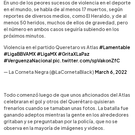
En uno de los peores sucesos de violencia en el deporte
en el mundo, se habla de al menos 17 muertos, según
reportes de diversos medios, como El Heraldo, y de al
menos 50 heridos, muchos de ellos de gravedad, pero
el número en ambos casos seguiría subiendo en los
próximos minutos.
Violencia en el partido Queretaro vs Atlas
#Lamentable
#LigaBBVAMX
#LigaMX
#GritaXLaPaz
#VerguenzaNacional
pic.twitter.com/spVakonZfC
— La Corneta Negra (@LaCornetaBlack)
March 6, 2022
Todo comenzó luego de que unos aficionados del Atlas
celebraran el gol y otros del Querétaro quisieran
frenarlos cuando se tamaban unas fotos. La batalla fue
ganando adeptos mientras la gente en los alrededores
gritaban y se preguntaban por la policía, que no se
observa en la mayoría de imágenes y videos.