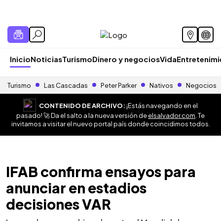
Inicio
Noticias
Turismo
Dinero y negocios
Vida
Entretenim
Turismo
Las Cascadas
Peter Parker
Nativos
Negocios
CONTENIDO DE ARCHIVO:
¡Estás navegando en el
pasado! 🚀 Da el salto a la nueva versión de
elsalvador.com
. Te
invitamos a visitar el nuevo portal país donde coincidimos todos.
IFAB confirma ensayos para
anunciar en estadios
decisiones VAR