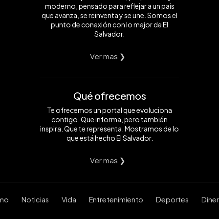
moderno, pensado para reflejar a un país
que avanza, se reinventa y se une. Somos el
punto de conexión con lo mejor de El
Salvador.
Ver mas ❯
Qué ofrecemos
Te ofrecemos un portal que evoluciona
contigo. Que informa, pero también
inspira. Que te representa. Mostramos de lo
que está hecho El Salvador.
Ver mas ❯
smo
Noticias
Vida
Entretenimiento
Deportes
Dine