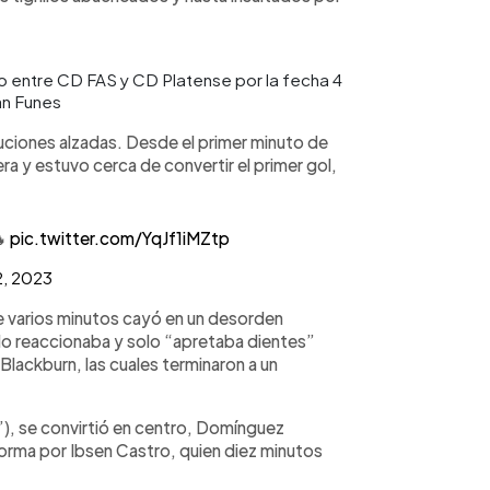
lo entre CD FAS y CD Platense por la fecha 4
an Funes
luciones alzadas. Desde el primer minuto de
era y estuvo cerca de convertir el primer gol,
🔥
pic.twitter.com/YqJf1iMZtp
2, 2023
 varios minutos cayó en un desorden
No reaccionaba y solo “apretaba dientes”
Blackburn, las cuales terminaron a un
’), se convirtió en centro, Domínguez
orma por Ibsen Castro, quien diez minutos