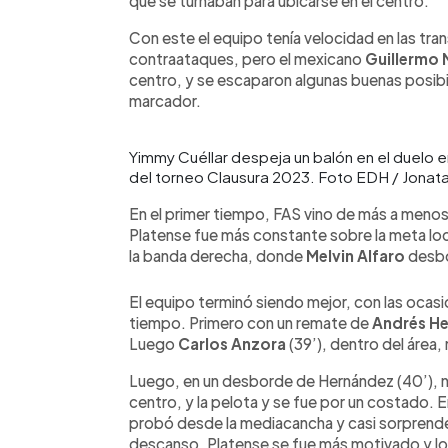
que se turnaban para ubicarse en el centro.
Con este el equipo tenía velocidad en las tran
contraataques, pero el mexicano
Guillermo 
centro, y se escaparon algunas buenas posibil
marcador.
Yimmy Cuéllar despeja un balón en el duelo 
del torneo Clausura 2023. Foto EDH / Jonat
En el primer tiempo, FAS vino de más a menos 
Platense fue más constante sobre la meta loca
la banda derecha, donde
Melvin Alfaro
desbo
El equipo terminó siendo mejor, con las ocasio
tiempo. Primero con un remate de
Andrés H
Luego
Carlos Anzora
(39’), dentro del área,
Luego, en un desborde de Hernández (40’), no
centro, y la pelota y se fue por un costado
probó desde la mediacancha y casi sorprende 
descanso, Platense se fue más motivado y los