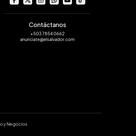
Contáctanos
+503 7854 0662
anunciate@elsalvador.com
ro y Negocios