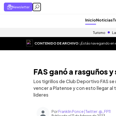
Newsletter
Inicio
Noticias
T
Turismo
La
CONTENIDO DE ARCHIVO:
¡Estás navegando en el
FAS ganó a rasguños y s
Los tigrillos de Club Deportivo FAS se 
vencer a Platense y con esto llegar al 
lideres
Por
Franklin Ponce | Twitter: @_FP11
Publicado el 12 de febrero de 2023