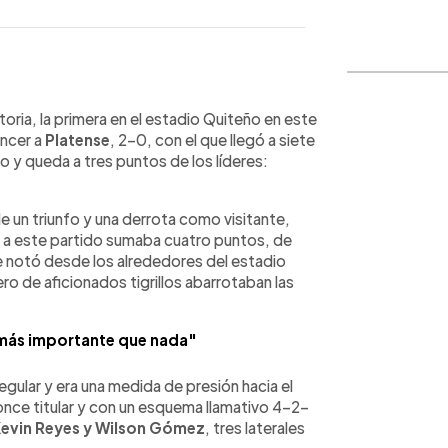
WhatsApp
Copiar link
ctoria, la primera en el estadio Quiteño en este
encer a
Platense
, 2-0, con el que llegó a siete
o y queda a tres puntos de los líderes:
e un triunfo y una derrota como visitante,
io a este partido sumaba cuatro puntos, de
se notó desde los alrededores del estadio
o de aficionados tigrillos abarrotaban las
s más importante que nada"
egular y era una medida de presión hacia el
once titular y con un esquema llamativo 4-2-
Kevin Reyes y Wilson Gómez
, tres laterales