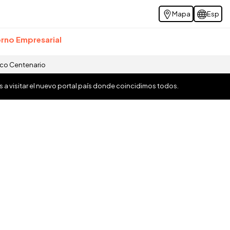
Mapa
Esp
rno Empresarial
ico Centenario
os a visitar el nuevo portal país donde coincidimos todos.