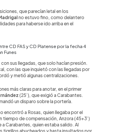
siciones, que parecían letal en los
Madrigal
no estuvo fino, como delantero
idades para haberse ido arriba en el
entre CD FAS y CD Platense por la fecha 4
an Funes
con sus llegadas, que solo hacían presión.
l, con las que inquietó con las llegadas por
rdó y metió algunas centralizaciones.
nes más claras para anotar, en el primer
ernández
(25’), que exigió a Carabantes.
 mandó un disparo sobre la portería.
 encontró a Rosas, quien llegaba por el
. En tiempo de compensación, Anzora (45+3’)
a Carabantes, quien estaba salido. Al
 tigrillos abucheados y hasta insultados por