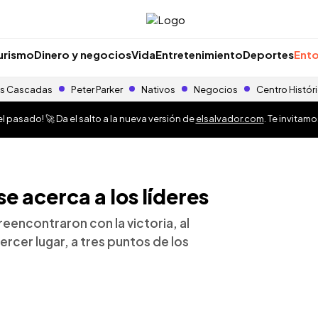
urismo
Dinero y negocios
Vida
Entretenimiento
Deportes
Ento
s Cascadas
Peter Parker
Nativos
Negocios
Centro Histór
 pasado! 🚀 Da el salto a la nueva versión de
elsalvador.com
. Te invitam
e acerca a los líderes
reencontraron con la victoria, al
tercer lugar, a tres puntos de los