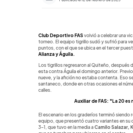
0:00
Facebook
Twitter
►
Escuchar artículo
Club Deportivo FAS
volvió a celebrar una vi
torneo. El equipo tigrillo sudó y sufrió para v
puntos, con el que se ubica en el tercer puest
Alianza y Águila.
Los tigrillos regresaron al Quiteño, después d
esta contra Águila el domingo anterior. Prev
nueve, y la afición no estaba contenta. Eso 
santaneco, donde en otras ocasiones el númer
calles.
Auxiliar de FAS: "La 20 e
El escenario en los graderíos terminó siendo r
equipo, que presentó cuatro variantes en su 
3-1, que tuvo en la media a
Camilo Salazar, 