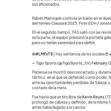
sus aficionados.
Rubén Marroquín controla un balón en el due
del torneo Clausura 2023. Foto EDH / Jonat
En el segundo tiempo, FAS salió con las revo
esta parte, el equipo presionó la portería gall
pero no tenían serenidad para definir.
⚽
#LMFxTS
| Hay sentencia de los locales😎
— Tigo Sports (@TigoSports_SV)
February 1
Platense se mostró desconcertado y durante
táctico, en el que se defendió como podía. 
ante las oportunidades perdidas de Salazar y 
costado de la meta.
Fue hasta que un tiro libre de
Kevin Reyes
(73
prolongó de cabeza y definido, de la misma f
antes había llegado a la cancha.