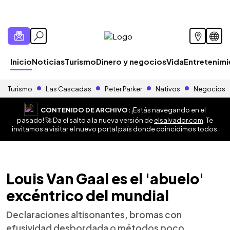
Inicio
Noticias
Turismo
Dinero y negocios
Vida
Entretenim
Turismo
Las Cascadas
Peter Parker
Nativos
Negocios
CONTENIDO DE ARCHIVO:
¡Estás navegando en el
pasado! 🚀 Da el salto a la nueva versión de
elsalvador.com
. Te
invitamos a visitar el nuevo portal país donde coincidimos todos.
Louis Van Gaal es el 'abuelo'
excéntrico del mundial
Declaraciones altisonantes, bromas con
efusividad desbordada o métodos poco