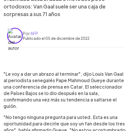
ortodoxos: Van Gaal suele ser una caja de
sorpresas a sus 71 años
Por
AFP
Publicado el 05 de diciembre de 2022
0:00
►
Escuchar artículo
"Le voy a dar un abrazo al terminar", dijo Louis Van Gaal
al periodista senegalés Pape Mahmoud Gueye durante
una conferencia de prensa en Catar. El seleccionador
de Países Bajos se lo dio después en la sala,
confirmando una vez más su tendencia a saltarse el
guión.
"No tengo ninguna pregunta para usted. Esta es una
oportunidad para decirle que soy un fan desde los tres
años", había afirmado Gueye. "No estoy acostumbrado