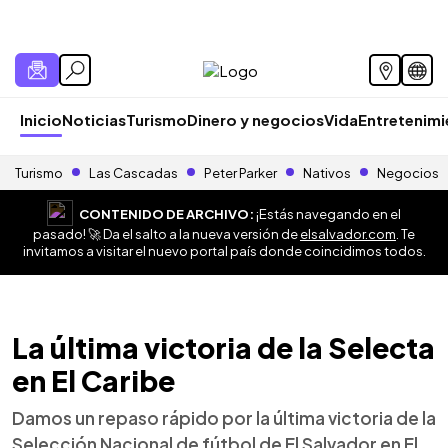
Inicio
Noticias
Turismo
Dinero y negocios
Vida
Entretenim
Turismo
Las Cascadas
Peter Parker
Nativos
Negocios
CONTENIDO DE ARCHIVO:
¡Estás navegando en el
pasado! 🚀 Da el salto a la nueva versión de
elsalvador.com
. Te
invitamos a visitar el nuevo portal país donde coincidimos todos.
La última victoria de la Selecta
en El Caribe
Damos un repaso rápido por la última victoria de la
Selección Nacional de fútbol de El Salvador en El