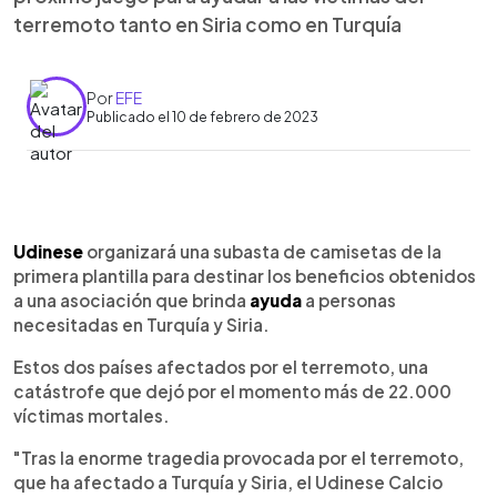
terremoto tanto en Siria como en Turquía
Por
EFE
Publicado el 10 de febrero de 2023
0:00
►
Escuchar artículo
Udinese
organizará una subasta de camisetas de la
primera plantilla para destinar los beneficios obtenidos
a una asociación que brinda
ayuda
a personas
necesitadas en Turquía y Siria.
Estos dos países afectados por el terremoto, una
catástrofe que dejó por el momento más de 22.000
víctimas mortales.
"Tras la enorme tragedia provocada por el terremoto,
que ha afectado a Turquía y Siria, el Udinese Calcio