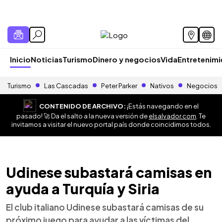
Inicio
Noticias
Turismo
Dinero y negocios
Vida
Entretenim
Turismo
Las Cascadas
Peter Parker
Nativos
Negocios
CONTENIDO DE ARCHIVO:
¡Estás navegando en el
pasado! 🚀 Da el salto a la nueva versión de
elsalvador.com
. Te
invitamos a visitar el nuevo portal país donde coincidimos todos.
Udinese subastará camisas en
ayuda a Turquía y Siria
El club italiano Udinese subastará camisas de su
próximo juego para ayudar a las víctimas del