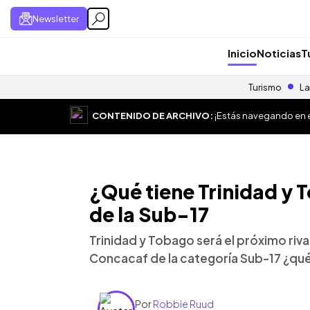
Newsletter
Inicio
Noticias
T
Turismo
La
CONTENIDO DE ARCHIVO:
¡Estás navegando en el
¿Qué tiene Trinidad y 
de la Sub-17
Trinidad y Tobago será el próximo riva
Concacaf de la categoría Sub-17 ¿qué t
Por
Robbie Ruud