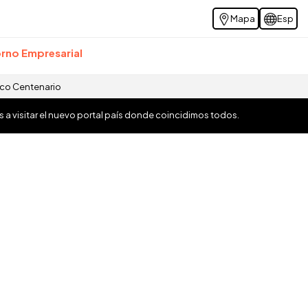
Mapa
Esp
rno Empresarial
ico Centenario
os a visitar el nuevo portal país donde coincidimos todos.