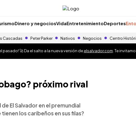
urismo
Dinero y negocios
Vida
Entretenimiento
Deportes
Ento
s Cascadas
Peter Parker
Nativos
Negocios
Centro Histór
 pasado! 🚀 Da el salto a la nueva versión de
elsalvador.com
. Te invitam
Tobago? próximo rival
l de El Salvador en el premundial
ienen los caribeños en sus filas?