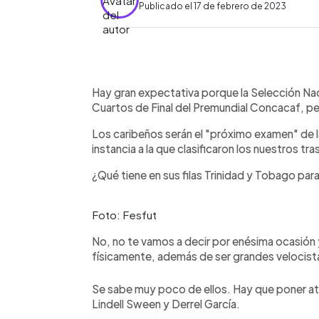
Publicado el 17 de febrero de 2023
0:00
Facebook
Twitter
►
Escuchar artículo
Hay gran expectativa porque la Selección Na
Cuartos de Final del Premundial Concacaf, pe
Los caribeños serán el "próximo examen" de l
instancia a la que clasificaron los nuestros tr
¿Qué tiene en sus filas Trinidad y Tobago par
Foto: Fesfut
No, no te vamos a decir por enésima ocasión 
físicamente, además de ser grandes velocist
Se sabe muy poco de ellos. Hay que poner a
Lindell Sween y Derrel García.