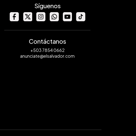
Síguenos
Contáctanos
+503 7854 0662
anunciate@elsalvador.com