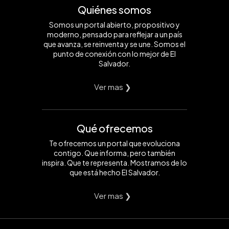
Quiénes somos
Somos un portal abierto, propositivo y
moderno, pensado para reflejar a un país
que avanza, se reinventa y se une. Somos el
punto de conexión con lo mejor de El
Salvador.
Ver mas ❯
Qué ofrecemos
Te ofrecemos un portal que evoluciona
contigo. Que informa, pero también
inspira. Que te representa. Mostramos de lo
que está hecho El Salvador.
Ver mas ❯