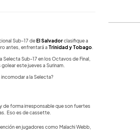
WhatsApp
Copiar link
cional Sub-17 de
El Salvador
clasifique a
ro antes, enfrentará a
Trinidad y Tobago
.
a Selecta Sub-17 en los Octavos de Final,
as golear este jueves a Surinam.
a incomodar a la Selecta?
y de forma irresponsable que son fuertes
as. Eso es de cassette.
tención en jugadores como Malachi Webb,