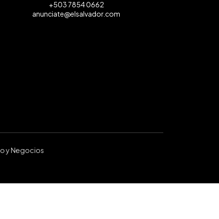
+503 7854 0662
anunciate@elsalvador.com
ro y Negocios