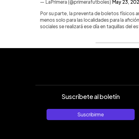
— LaPrimera (@primerafutboles)
May 23, 20
Por su parte, la preventa de boletos físicos a
menos solo para las localidades para la afició
sociales se realizará ese día en taquillas del 
Suscríbete al boletín
Suscribirme