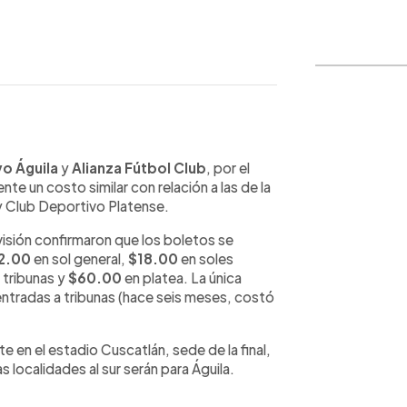
WhatsApp
Copiar link
o Águila
y
Alianza Fútbol Club
, por el
e un costo similar con relación a las de la
 y Club Deportivo Platense.
ivisión confirmaron que los boletos se
2.00
en sol general,
$18.00
en soles
 tribunas y
$60.00
en platea. La única
entradas a tribunas (hace seis meses, costó
 en el estadio Cuscatlán, sede de la final,
as localidades al sur serán para Águila.