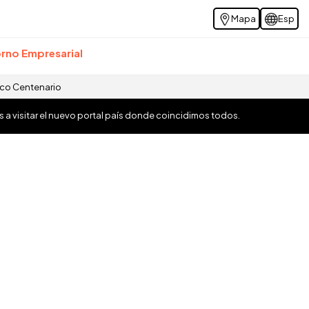
Mapa
Esp
rno Empresarial
ico Centenario
os a visitar el nuevo portal país donde coincidimos todos.