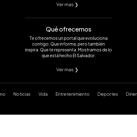
Ver mas ❯
Qué ofrecemos
Te ofrecemos un portal que evoluciona
contigo. Que informa, pero también
inspira. Que te representa. Mostramos de lo
que está hecho El Salvador.
Ver mas ❯
smo
Noticias
Vida
Entretenimiento
Deportes
Dine