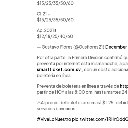
$15/25/35/50/60
Cl.21↔️
$15/25/35/50/60
Ap.2021⬇️
$12/18/25/40/60
— Gustavo Flores (@Gusflores21)
December 
Por otra parte, la Primera División confirmó q
preventa por internet esta misma noche, a part
smartticket.com.sv
, con un costo adicion
boletería en línea.
Preventa de boletería en línea a través de
htt
partir de HOY a las 8:00 pm, hasta martes 2
⚠️Al precio del boleto se sumará $1.25, debi
servicios bancarios.
#ViveLoNuestro
pic.twitter.com/1RHrOdd