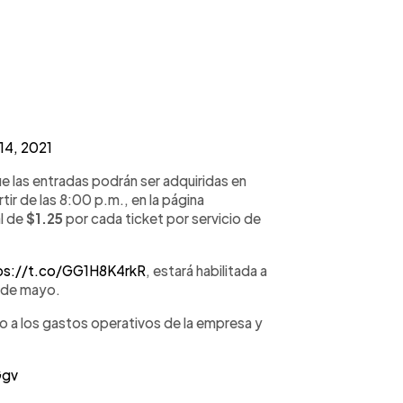
14, 2021
ue las entradas podrán ser adquiridas en
ir de las 8:00 p.m., en la página
al de
$1.25
por cada ticket por servicio de
ps://t.co/GG1H8K4rkR
, estará habilitada a
4 de mayo.
do a los gastos operativos de la empresa y
Ggv