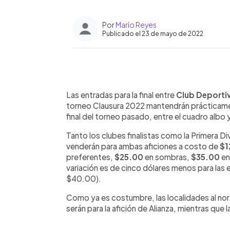
Por
Mario Reyes
Publicado el 23 de mayo de 2022
0:00
Facebook
Twitter
►
Escuchar artículo
Las entradas para la final entre
Club Deportiv
torneo Clausura 2022 mantendrán prácticament
final del torneo pasado, entre el cuadro albo
Tanto los clubes finalistas como la Primera D
venderán para ambas aficiones a costo de
$1
preferentes,
$25.00
en sombras,
$35.00
en
variación es de cinco dólares menos para las 
$40.00).
Como ya es costumbre, las localidades al norte
serán para la afición de Alianza, mientras que l