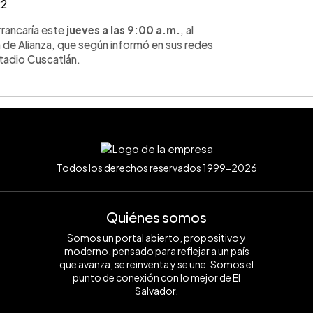
22
rrancaría este
jueves a las 9:00 a.m.
, al
n de Alianza, que según informó en sus redes
estadio Cuscatlán.
Todos los derechos reservados 1999-2026
Quiénes somos
Somos un portal abierto, propositivo y
moderno, pensado para reflejar a un país
que avanza, se reinventa y se une. Somos el
punto de conexión con lo mejor de El
Salvador.