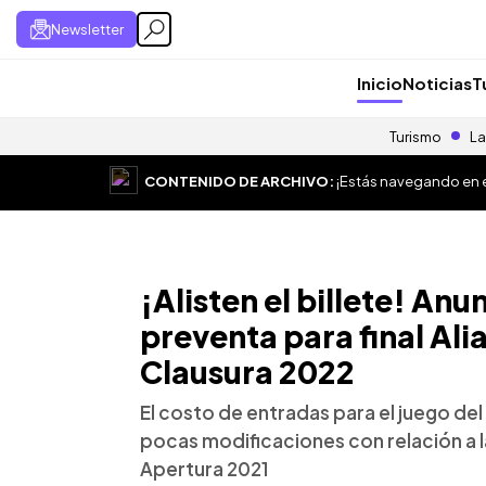
Newsletter
Inicio
Noticias
T
Turismo
La
CONTENIDO DE ARCHIVO:
¡Estás navegando en el
¡Alisten el billete! Anu
preventa para final Ali
Clausura 2022
El costo de entradas para el juego d
pocas modificaciones con relación a la
Apertura 2021