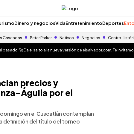
urismo
Dinero y negocios
Vida
Entretenimiento
Deportes
Ento
s Cascadas
Peter Parker
Nativos
Negocios
Centro Histór
 pasado! 🚀 Da el salto a la nueva versión de
elsalvador.com
. Te invitam
ncian precios y
anza-Águila por el
el domingo en el Cuscatlán contemplan
 definición del título del torneo