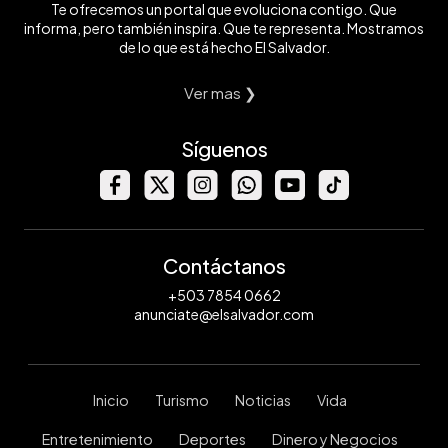
Te ofrecemos un portal que evoluciona contigo. Que
informa, pero también inspira. Que te representa. Mostramos
de lo que está hecho El Salvador.
Ver mas ❯
Síguenos
Contáctanos
+503 7854 0662
anunciate@elsalvador.com
Inicio
Turismo
Noticias
Vida
Entretenimiento
Deportes
Dinero y Negocios