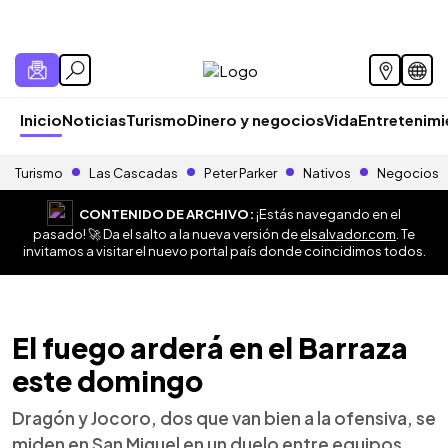
Inicio
Noticias
Turismo
Dinero y negocios
Vida
Entretenim
Turismo
Las Cascadas
Peter Parker
Nativos
Negocios
CONTENIDO DE ARCHIVO:
¡Estás navegando en el
pasado! 🚀 Da el salto a la nueva versión de
elsalvador.com
. Te
invitamos a visitar el nuevo portal país donde coincidimos todos.
El fuego arderá en el Barraza
este domingo
Dragón y Jocoro, dos que van bien a la ofensiva, se
miden en San Miguel en un duelo entre equipos