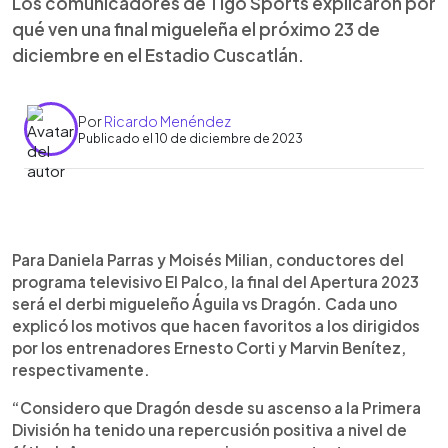
Los comunicadores de Tigo Sports explicaron por
qué ven una final migueleña el próximo 23 de
diciembre en el Estadio Cuscatlán.
Por
Ricardo Menéndez
Publicado el 10 de diciembre de 2023
0:00
►
Escuchar artículo
Para Daniela Parras y Moisés Milian, conductores del
programa televisivo El Palco, la final del Apertura 2023
será el derbi migueleño Águila vs Dragón. Cada uno
explicó los motivos que hacen favoritos a los dirigidos
por los entrenadores Ernesto Corti y Marvin Benítez,
respectivamente.
“Considero que Dragón desde su ascenso a la Primera
División ha tenido una repercusión positiva a nivel de