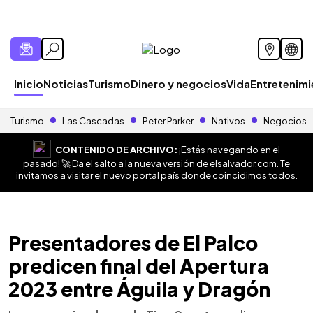
Inicio
Noticias
Turismo
Dinero y negocios
Vida
Entretenim
Turismo
Las Cascadas
Peter Parker
Nativos
Negocios
CONTENIDO DE ARCHIVO:
¡Estás navegando en el
pasado! 🚀 Da el salto a la nueva versión de
elsalvador.com
. Te
invitamos a visitar el nuevo portal país donde coincidimos todos.
Presentadores de El Palco
predicen final del Apertura
2023 entre Águila y Dragón